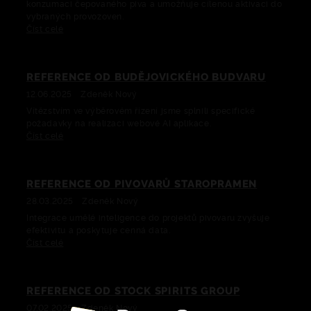
konzumaci čepovaného piva a umožňuje cílenou aktivaci do
vybraných provozoven.
Číst celé
REFERENCE OD BUDĚJOVICKÉHO BUDVARU
12.06.2025
Zdeněk Nový
Vítězstvím ve výběrovém řízení jsme splnili specifické
požadavky na realizaci webové AI aplikace.
Číst celé
REFERENCE OD PIVOVARŮ STAROPRAMEN
28.03.2025
Zdeněk Nový
Integrace umělé inteligence do projektů pivovaru zvyšuje
efektivitu a poskytuje cenná data.
Číst celé
REFERENCE OD STOCK SPIRITS GROUP
07.02.2025
Zdeněk Nový