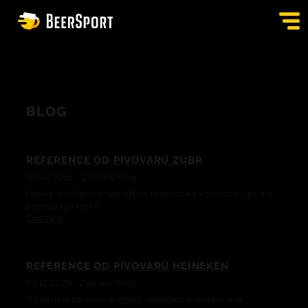
PŘIHLÁSIT SE
HOSPODY
BLOG
BURZA
REFERENCE OD PIVOVARŮ ZUBR
APPKA
06.02.2026
Zdeněk Nový
Umělá inteligence spolehlivě rozpoznala konzumaci piva z
BLOG
plechovky i lahve.
Číst celé
KONTAKT
CS
REFERENCE OD PIVOVARŮ HEINEKEN
02.12.2025
Zdeněk Nový
Na míru vytrénovaná umělá inteligence rozpoznává