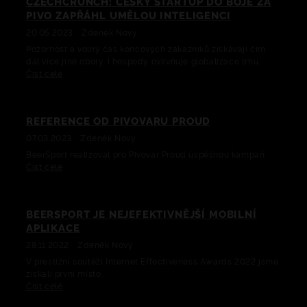
CZECHCRUNCH: ČESKÝ STARTUP DO BOJE ZA
PIVO ZAPŘÁHL UMĚLOU INTELIGENCI
20.05.2023
Zdeněk Nový
Pozornost a volný čas koncových zákazníků získávají čím
dál více jiné obory. I hospody ovlivňuje globalizace trhu.
Číst celé
REFERENCE OD PIVOVARU PROUD
07.03.2023
Zdeněk Nový
BeerSport realizoval pro Pivovar Proud úspěšnou kampaň
Číst celé
BEERSPORT JE NEJEFEKTIVNĚJŠÍ MOBILNÍ
APLIKACE
28.11.2022
Zdeněk Nový
V prestižní soutěži Internet Effectiveness Awards 2022 jsme
získali první místo.
Číst celé