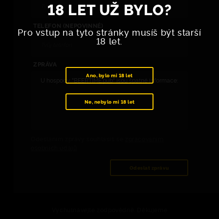
18 LET UŽ BYLO?
TELEFON (NEPOVINNÉ)
Pro vstup na tyto stránky musíš být starší
18 let.
ZPRÁVA
Ano, bylo mi 18 let
Ne, nebylo mi 18 let
Odesláním zprávy souhlasíš se
zpracováním
osobních údajů
.
Odeslat zprávu
Vychutnávejte zodpovědně. Děkujeme