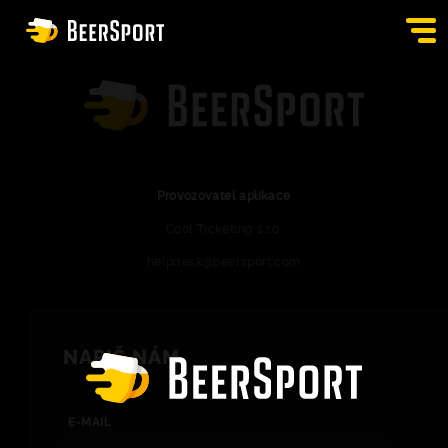
PŘIHLÁSIT SE
HOSPODY
BURZA
Provozovatel aplikace
Cool Ticketing s.r.o.
APPKA
helpdesk@beersport.com
BLOG
KONTAKT
NAPIŠ NÁM
CS
E-MAIL