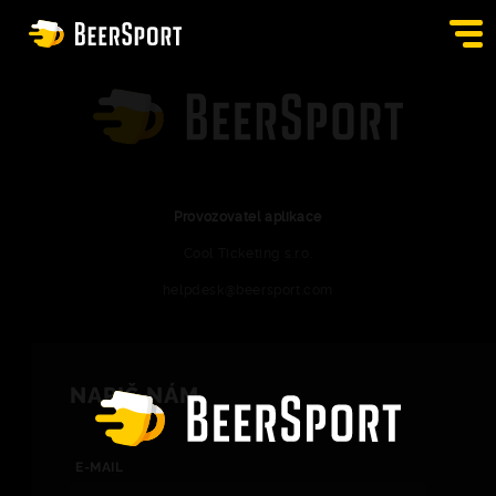
PŘIHLÁSIT SE
HOSPODY
BURZA
Provozovatel aplikace
Cool Ticketing s.r.o.
APPKA
helpdesk@beersport.com
BLOG
KONTAKT
NAPIŠ NÁM
CS
E-MAIL