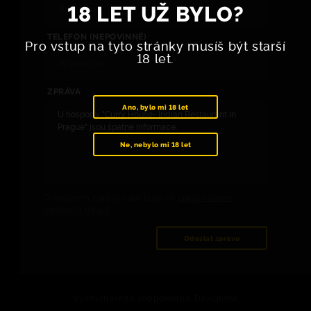
18 LET UŽ BYLO?
TELEFON (NEPOVINNÉ)
Pro vstup na tyto stránky musíš být starší
18 let.
ZPRÁVA
Ano, bylo mi 18 let
Ne, nebylo mi 18 let
Odesláním zprávy souhlasíš se
zpracováním
osobních údajů
.
Odeslat zprávu
Vychutnávejte zodpovědně. Děkujeme