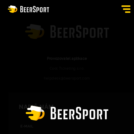
PŘIHLÁSIT SE
HOSPODY
BURZA
Provozovatel aplikace
Cool Ticketing s.r.o.
APPKA
helpdesk@beersport.com
BLOG
KONTAKT
NAPIŠ NÁM
CS
E-MAIL