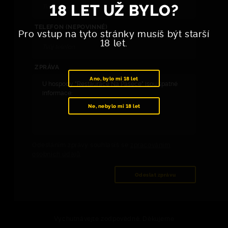
18 LET UŽ BYLO?
TELEFON (NEPOVINNÉ)
Pro vstup na tyto stránky musíš být starší
18 let.
ZPRÁVA
Ano, bylo mi 18 let
Ne, nebylo mi 18 let
Odesláním zprávy souhlasíš se
zpracováním
osobních údajů
.
Odeslat zprávu
Vychutnávejte zodpovědně. Děkujeme