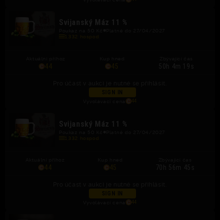
Svijanský Máz 11 %
Poukaz na 50 Kč
Platné do 27/04/2027
1,332 hospod
Aktuální příhoz
Kup hned
Zbývající čas
44
45
50h 4m 19s
Pro účast v aukci je nutné se přihlásit.
SIGN IN
Vyvolávací cena
44
Svijanský Máz 11 %
Poukaz na 50 Kč
Platné do 27/04/2027
1,332 hospod
Aktuální příhoz
Kup hned
Zbývající čas
44
45
70h 56m 45s
Pro účast v aukci je nutné se přihlásit.
SIGN IN
Vyvolávací cena
44