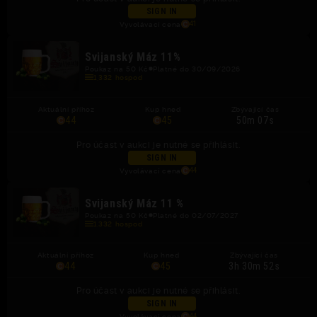
SIGN IN
Vyvolávací cena
41
Svijanský Máz 11%
Poukaz na 50 Kč
Platné do 30/09/2026
1,332 hospod
Aktuální příhoz
Kup hned
Zbývající čas
44
45
50m 07s
Pro účast v aukci je nutné se přihlásit.
SIGN IN
Vyvolávací cena
44
Svijanský Máz 11 %
Poukaz na 50 Kč
Platné do 02/07/2027
1,332 hospod
Aktuální příhoz
Kup hned
Zbývající čas
44
45
3h 30m 52s
Pro účast v aukci je nutné se přihlásit.
SIGN IN
Vyvolávací cena
44