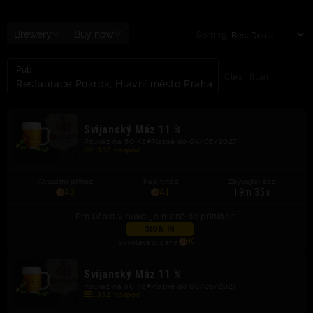
Brewery
Buy now
Sorting:
Pub
Clear filter
Restaurace Pokrok, Hlavní město Praha
Svijanský Máz 11 %
Poukaz na 50 Kč
Platné do 04/06/2027
1,332 hospod
Aktuální příhoz
Kup hned
Zbývající čas
40
41
19m 34s
Pro účast v aukci je nutné se přihlásit.
SIGN IN
Vyvolávací cena
40
Svijanský Máz 11 %
Poukaz na 50 Kč
Platné do 08/06/2027
1,332 hospod