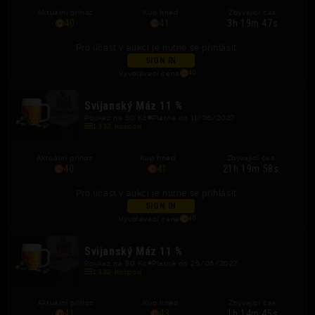
Aktuální příhoz
Kup hned
Zbývající čas
40
41
3h 19m 47s
Pro účast v aukci je nutné se přihlásit.
SIGN IN
Vyvolávací cena
40
Svijanský Máz 11 %
Poukaz na 50 Kč
Platné do 11/06/2027
1,332 hospod
Aktuální příhoz
Kup hned
Zbývající čas
40
41
21h 19m 58s
Pro účast v aukci je nutné se přihlásit.
SIGN IN
Vyvolávací cena
40
Svijanský Máz 11 %
Poukaz na 50 Kč
Platné do 25/06/2027
1,332 hospod
Aktuální příhoz
Kup hned
Zbývající čas
41
43
1h 14m 45s