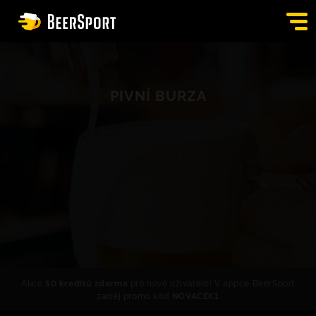
SIGN IN
PIVNÍ BURZA
PUBS
AUCTION
APP
BLOG
CONTACT
EN
Akce
50 kreditů zdarma
pro nové uživatele! V appce BeerSport
zadej promo kód
NOVACEK1