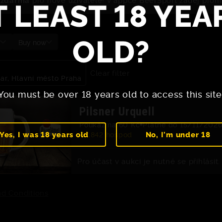
T LEAST 18 YEA
OLD?
y
Buy now
Clear filter
ar, Hlavní město Praha
You must be over 18 years old to access this site
Pilsner Urquell
Poukaz na 60 Kč
Platné do 15/11/202
Yes, I was 18 years old
No, I'm under 18
7,842 hospod
Pro účast v aukci je nutné se přihlásit.
d Conditions