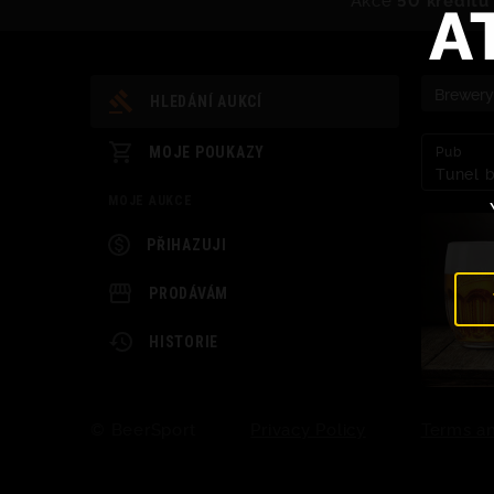
A
Brewer
HLEDÁNÍ AUKCÍ
Pub
MOJE POUKAZY
Tunel b
MOJE AUKCE
PŘIHAZUJI
PRODÁVÁM
HISTORIE
© BeerSport
Privacy Policy
Terms an