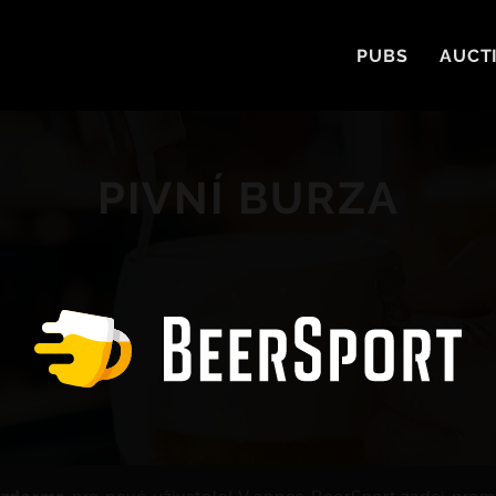
PUBS
AUCT
PIVNÍ BURZA
 zdarma
pro nové uživatele! V appce BeerSport zadej pro