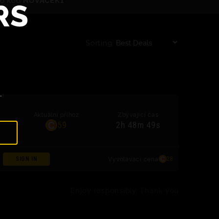
RS
Sorting:
.
Aktuální příhoz
Zbývající čas
6
59
2h 48m 49s
Vyvolávací cena
SIGN IN
28
Enjoy responsibly. Thank you