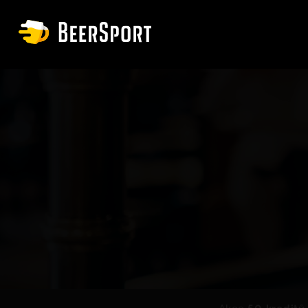
Akce
50 kreditů