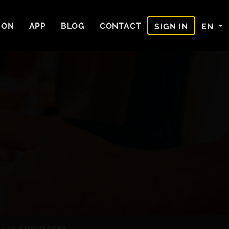
ION
APP
BLOG
CONTACT
EN
SIGN IN
mo kód
NOVACEK1