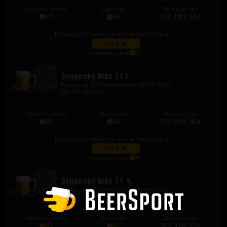
Aktuální příhoz
Kup hned
Zbývající čas
39
40
13h 10m 50s
Pro účast v aukci je nutné se přihlásit.
SIGN IN
Vyvolávací cena
39
Svijanský Máz 11%
Poukaz na 50 Kč
Platné do 08/06/2027
1,332 hospod
Aktuální příhoz
Kup hned
Zbývající čas
41
43
21h 26m 42s
Pro účast v aukci je nutné se přihlásit.
SIGN IN
Vyvolávací cena
41
Svijanský Máz 11 %
Poukaz na 50 Kč
Platné do 15/06/2027
1,332 hospod
Aktuální příhoz
Kup hned
Zbývající čas
42
45
36h 32m 27s