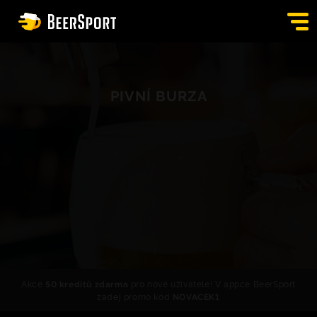
SIGN IN
PIVNÍ BURZA
PUBS
AUCTION
APP
BLOG
CONTACT
EN
Akce
50 kreditů zdarma
pro nové uživatele! V appce BeerSport
zadej promo kód
NOVACEK1