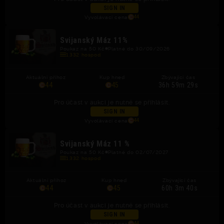
SIGN IN
Vyvolávací cena
44
Svijanský Máz 11%
Poukaz na 50 Kč
Platné do 30/09/2026
1,332 hospod
Aktuální příhoz
Kup hned
Zbývající čas
44
45
36h 59m 29s
Pro účast v aukci je nutné se přihlásit.
SIGN IN
Vyvolávací cena
44
Svijanský Máz 11 %
Poukaz na 50 Kč
Platné do 02/07/2027
1,332 hospod
Aktuální příhoz
Kup hned
Zbývající čas
44
45
60h 3m 40s
Pro účast v aukci je nutné se přihlásit.
SIGN IN
Vyvolávací cena
44