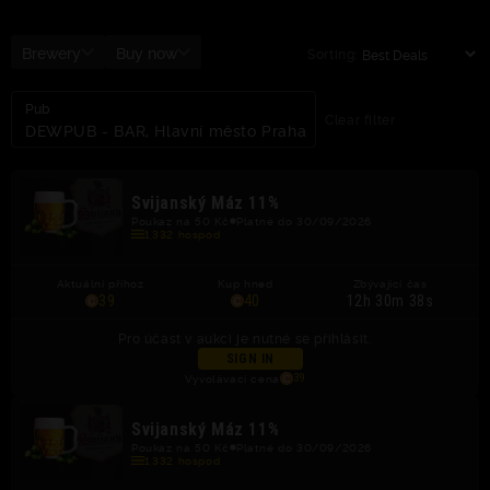
Brewery
Buy now
Sorting:
Pub
Clear filter
DEWPUB - BAR, Hlavní město Praha
Svijanský Máz 11%
Poukaz na 50 Kč
Platné do 30/09/2026
1,332 hospod
Aktuální příhoz
Kup hned
Zbývající čas
39
40
12h 30m 37s
Pro účast v aukci je nutné se přihlásit.
SIGN IN
Vyvolávací cena
39
Svijanský Máz 11%
Poukaz na 50 Kč
Platné do 30/09/2026
1,332 hospod