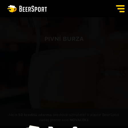
SIGN IN
PIVNÍ BURZA
PUBS
AUCTION
APP
BLOG
CONTACT
EN
Akce
50 kreditů zdarma
pro nové uživatele! V appce BeerSport
zadej promo kód
NOVACEK1