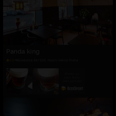
Panda king
4.3
Moskevská 64/529, Hlavní město Praha
Přidej i ty
svoji fotku
přes aplikaci