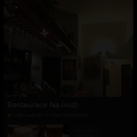
Restaurace Na louži
4.0
Na Louži 867/14, Hlavní město Praha
Přidej i ty
svoji fotku