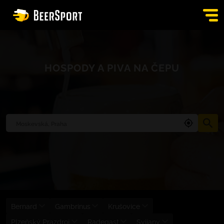
PŘIHLÁSIT SE
HOSPODY A PIVA NA ČEPU
HOSPODY
BURZA
APPKA
BLOG
KONTAKT
CS
Bernard
Gambrinus
Krušovice
Plzeňský Prazdroj
Radegast
Svijany