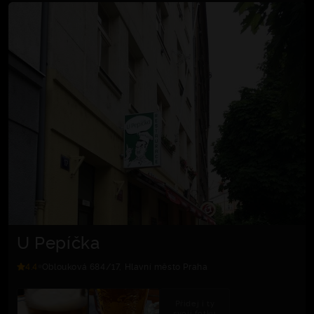
U Pepíčka
4.4
Oblouková 684/17, Hlavní město Praha
Přidej i ty
svoji fotku