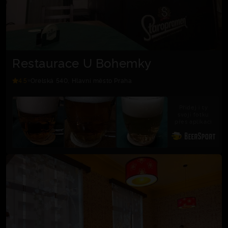
Restaurace U Bohemky
4.5
Orelská 540, Hlavní město Praha
Přidej i ty
svoji fotku
přes aplikaci