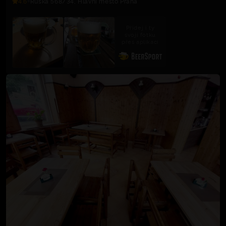
4.6
Ruská 568/34, Hlavní město Praha
Přidej i ty
svoji fotku
přes aplikaci