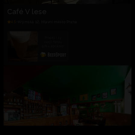
Café V lese
4.5
Krymská 12, Hlavní město Praha
Přidej i ty
svoji fotku
přes aplikaci