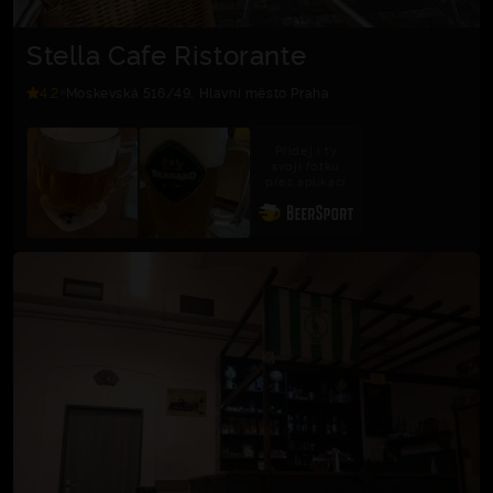
Stella Cafe Ristorante
4.2
Moskevská 516/49, Hlavní město Praha
Přidej i ty
svoji fotku
přes aplikaci