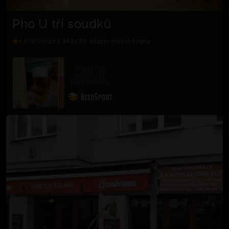
Pho U tří soudků
4.4
Vršovická 843/33, Hlavní město Praha
Přidej i ty
svoji fotku
přes aplikaci