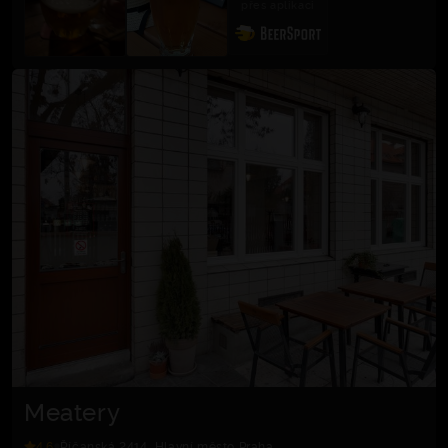
přes aplikaci
Meatery
4.6
Říčanská 2414, Hlavní město Praha