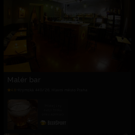
Malér bar
4.8
Krymská 440/26, Hlavní město Praha
Přidej i ty
svoji fotku
přes aplikaci