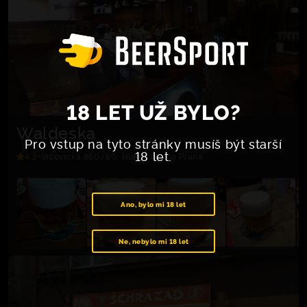
18 LET UŽ BYLO?
Waldeska
Pro vstup na tyto stránky musíš být starší
18 let.
4.3
Vršovická 860/80, Hlavní město Praha
Ano, bylo mi 18 let
Ne, nebylo mi 18 let