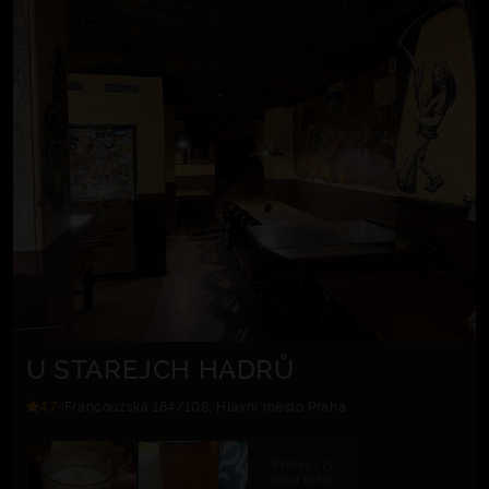
U STAREJCH HADRŮ
4.7
Francouzská 164/108, Hlavní město Praha
Přidej i ty
svoji fotku