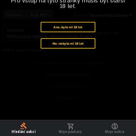
Pro vstup na tyto stránky musíš být starší
18 let.
Pivovar
Kup teď
Řazení:
Ano, bylo mi 18 let
Hospoda
Smazat vše
Restaurace Kamýk, Hlavní město Praha
Ne, nebylo mi 18 let
Aukce nebyly nalezeny.
Vychutnávejte zodpovědně. Děkujeme
Ochrana osobních údajů
Obchodní podmínky
© BeerSport
Hledání aukcí
Moje poukazy
Moje aukce