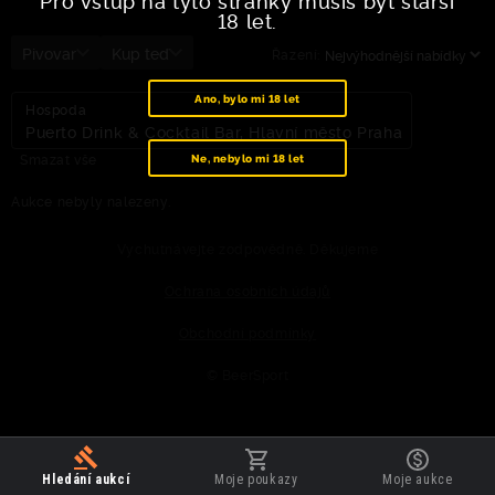
Pro vstup na tyto stránky musíš být starší
18 let.
Pivovar
Kup teď
Řazení:
Ano, bylo mi 18 let
Hospoda
Puerto Drink & Cocktail Bar, Hlavní město Praha
Smazat vše
Ne, nebylo mi 18 let
Aukce nebyly nalezeny.
Vychutnávejte zodpovědně. Děkujeme
Ochrana osobních údajů
Obchodní podmínky
© BeerSport
Hledání aukcí
Moje poukazy
Moje aukce