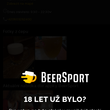
Zobrazit na mapě
Dnes otevřeno: 9:30 – 22:30
+420603262400
Fotky z čepu
Aktuální nabídka dle appky BeerSport
18 LET UŽ BYLO?