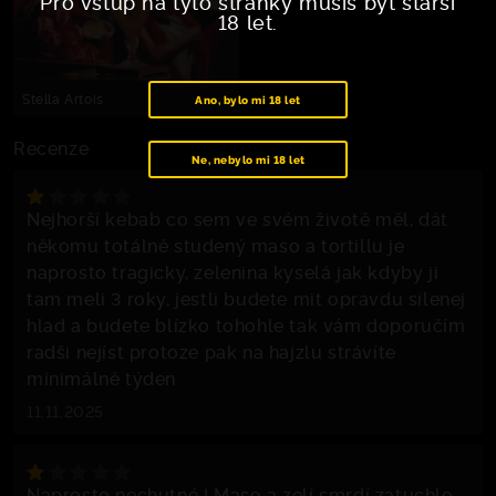
Pro vstup na tyto stránky musíš být starší
18 let.
Stella Artois
Ano, bylo mi 18 let
Recenze
Ne, nebylo mi 18 let
Nejhorší kebab co sem ve svém životě měl, dát
někomu totálně studený maso a tortillu je
naprosto tragicky, zelenina kyselá jak kdyby ji
tam meli 3 roky, jestli budete mit opravdu silenej
hlad a budete blízko tohohle tak vám doporučím
radši nejíst protoze pak na hajzlu strávíte
minimálně týden
11.11.2025
Naprosto nechutné ! Maso a zelí smrdí zatuchle,