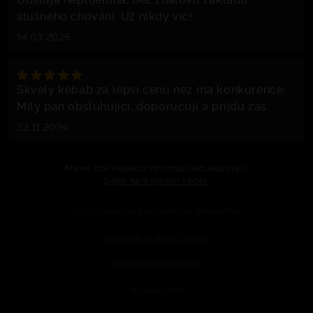
slušného chování. Už nikdy víc!
14.03.2025
Skvely kebab za lepsi cenu nez ma konkurence.
Mily pan obsluhujici, doporucuji a prijdu zas.
22.11.2024
Máme zde nějakou informaci aktualizovat?
Dejte nám prosím vědět.
Vychutnávejte zodpovědně. Děkujeme
Ochrana osobních údajů
Obchodní podmínky
© BeerSport