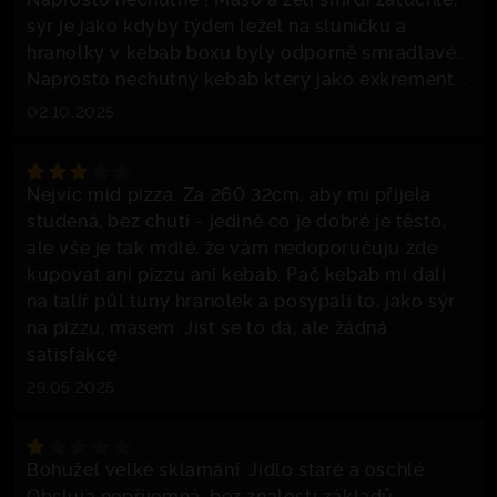
sýr je jako kdyby týden ležel na sluníčku a
hranolky v kebab boxu byly odporně smradlavé...
Naprosto nechutný kebab který jako exkrement...
02.10.2025
Nejvíc mid pizza. Za 260 32cm, aby mi přijela
studená, bez chuti - jedině co je dobré je těsto,
ale vše je tak mdlé, že vám nedoporučuju zde
kupovat ani pizzu ani kebab. Pač kebab mi dali
na talíř půl tuny hranolek a posypali to, jako sýr
na pizzu, masem. Jíst se to dá, ale žádná
satisfakce
29.05.2025
Bohužel velké sklamání. Jídlo staré a oschlé.
Obsluja nepříjemná, bez znalosti základů