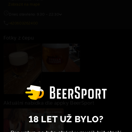
Zobrazit na mapě
Dnes otevřeno: 9:30 – 22:30
+420603262400
Fotky z čepu
Aktuální nabídka dle appky BeerSport
18 LET UŽ BYLO?