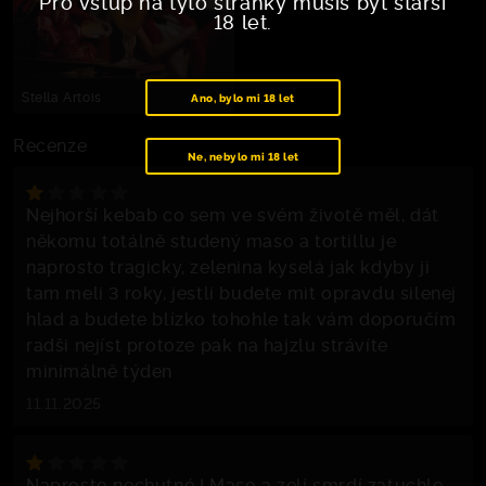
Pro vstup na tyto stránky musíš být starší
18 let.
Stella Artois
Ano, bylo mi 18 let
Recenze
Ne, nebylo mi 18 let
Nejhorší kebab co sem ve svém životě měl, dát
někomu totálně studený maso a tortillu je
naprosto tragicky, zelenina kyselá jak kdyby ji
tam meli 3 roky, jestli budete mit opravdu silenej
hlad a budete blízko tohohle tak vám doporučím
radši nejíst protoze pak na hajzlu strávíte
minimálně týden
11.11.2025
Naprosto nechutné ! Maso a zelí smrdí zatuchle,