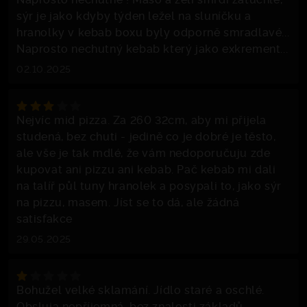
sýr je jako kdyby týden ležel na sluníčku a
hranolky v kebab boxu byly odporně smradlavé...
Naprosto nechutný kebab který jako exkrement...
02.10.2025
Nejvíc mid pizza. Za 260 32cm, aby mi přijela
studená, bez chuti - jedině co je dobré je těsto,
ale vše je tak mdlé, že vám nedoporučuju zde
kupovat ani pizzu ani kebab. Pač kebab mi dali
na talíř půl tuny hranolek a posypali to, jako sýr
na pizzu, masem. Jíst se to dá, ale žádná
satisfakce
29.05.2025
Bohužel velké sklamání. Jídlo staré a oschlé.
Obsluja nepříjemná, bez znalosti základů