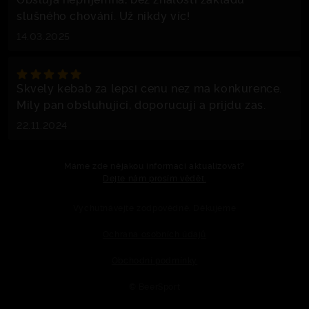
slušného chování. Už nikdy víc!
14.03.2025
Skvely kebab za lepsi cenu nez ma konkurence.
Mily pan obsluhujici, doporucuji a prijdu zas.
22.11.2024
Máme zde nějakou informaci aktualizovat?
Dejte nám prosím vědět.
Vychutnávejte zodpovědně. Děkujeme
Ochrana osobních údajů
Obchodní podmínky
© BeerSport