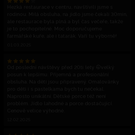
Hezká restaurace v centru, navštívili jsme s
rodinou. Milá obsluha, na jídlo jsme čekali 30min,
ale restaurace byla plná a byl čas večeře, takže
je to pochopitelné. Moc doporučujeme
farmářské kuře, ale i tatarák. Vaří tu výborně!
01.03.2025
Od poslední návštěvy před 20ti lety 🤭velký
posun k lepšímu. Příjemná a profesionální
obsluha. Na děti jsou připravený. Omalovánky
pro děti i s pastelkama bych tu nečekal.
Naprosto unikátní. Dětské porce též není
problém. Jídlo lahodné a porce dostačující.
Cenově velice výhodné.
12.02.2025