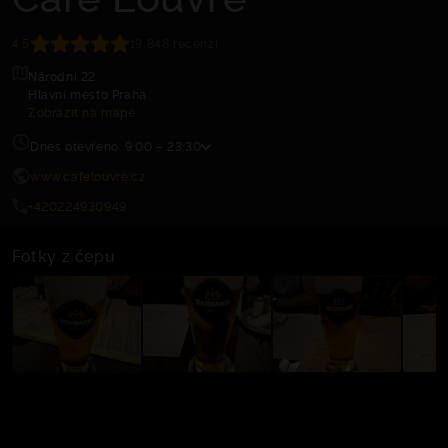
4.5
19,848 recenzí
Národní 22
Hlavní město Praha
Zobrazit na mapě
Dnes otevřeno: 9:00 – 23:30
www.cafelouvre.cz
+420224930949
Fotky z čepu