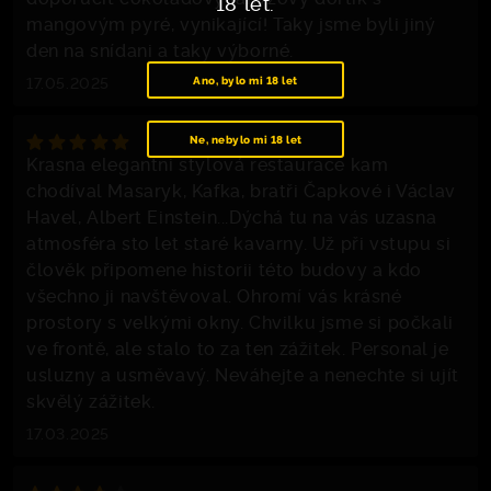
18 let.
mangovým pyré, vynikající! Taky jsme byli jiný
den na snídani a taky výborné.
17.05.2025
Ano, bylo mi 18 let
Ne, nebylo mi 18 let
Krasna elegantni stylová restaurace kam
chodíval Masaryk, Kafka, bratři Čapkové i Václav
Havel, Albert Einstein...Dýchá tu na vás uzasna
atmosféra sto let staré kavarny. Už při vstupu si
člověk připomene historii této budovy a kdo
všechno ji navštěvoval. Ohromí vás krásné
prostory s velkými okny. Chvilku jsme si počkali
ve frontě, ale stalo to za ten zážitek. Personal je
usluzny a usměvavý. Neváhejte a nenechte si ujít
skvělý zážitek.
17.03.2025