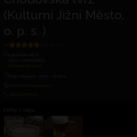
(Kulturní Jižní Město,
o. p. s. )
4.5
1,131 recenzí
Ledvinova 86/9
Hlavní město Praha
Zobrazit na mapě
Dnes otevřeno: 13:00 – 19:00
www.chodovskatvrz.cz
+420267914831
Fotky z čepu