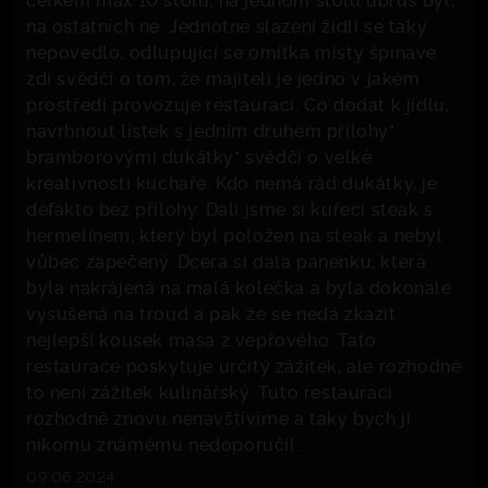
na ostatních ne. Jednotné slazení židlí se taky
nepovedlo, odlupující se omítka místy špinavé
zdi svědčí o tom, že majiteli je jedno v jakém
prostředí provozuje restauraci. Co dodat k jídlu,
navrhnout lístek s jedním druhem přílohy"
bramborovými dukátky" svědčí o velké
kreativnosti kuchaře. Kdo nemá rád dukátky, je
defakto bez přílohy. Dali jsme si kuřecí steak s
hermelínem, který byl položen na steak a nebyl
vůbec zapečený. Dcera si dala panenku, která
byla nakrájená na malá kolečka a byla dokonale
vysušená na troud a pak že se nedá zkazit
nejlepší kousek masa z vepřového. Tato
restaurace poskytuje určitý zážítek, ale rozhodně
to není zážitek kulinářský. Tuto restauraci
rozhodně znovu nenavštívíme a taky bych ji
nikomu známému nedoporučil.
09.06.2024