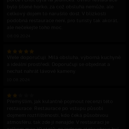
bylo šílené horko, za což obsluha nemůže, ale
celkový dojem to narušilo dost. V blízkosti
podobná restaurace není, pro turisty tak akorát,
ale nečekejte toho moc.
08.09.2024
Vřele doporučuji. Milá obsluha, výborná kuchyně
a ideální prostředí. Doporučuji se objednat a
nechat nahrát lávové kameny.
10.08.2024
Přemýšlím, jak kulantně pojmout recenzi této
restaurace. Restaurace po vstupu působí
dojmem roztříštěnosti, kdo čeká působivou
atmosféru, tak zde ji nenajde. V restauraci je
celkem max 10 stolů, na jednom stolu ubrus byl,