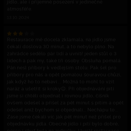
jídlo, ale i příjemné posezení v jedinečné
atmosféře.
13.10.2024
Restaurace mě docela zklamala, na jídlo jsme
čekali doslova 30 minut, a to nebylo plno. Na
zahrádce sedělo pár lidí a uvnitř jeden stůl o 3
lidech a pak my, také tři osoby. Obsluha pomalá.
Pán nesl příbory k vedlejším stolu. Pak šel pro
příbory pro nás a opět pomalou šouravou chůzí,
jak když ho to nebaví.... Možná to mohl to vzít
naráz a ušetřit si kroky😉. Při objednávání pití
jsme si chtěli objednat i rovnou jídlo, číšník
ovšem odešel a přišel za pět minut s pitím a opět
odešel aniž bychom si objednali... Nechápu to...
Zase jsme čekali víc jak pět minut než přišel pro
objednávku jídla. Obecně jídlo i pití bylo dobré,
porce i chuť byla na jedničku. Uvnitř restaurace