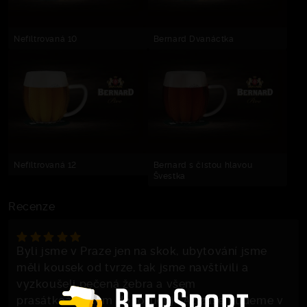
Nefiltrovaná 10
Bernard Dvanáctka
Nefiltrovaná 12
Bernard s čistou hlavou
Švestka
Recenze
Byli jsme v Praze jen na skok, ubytování jsme
měli kousek od tvrze, tak jsme navštívili a
vyzkoušeli pečená žebra a všem
prasátkožroutům doporučuji. Až zase budeme v