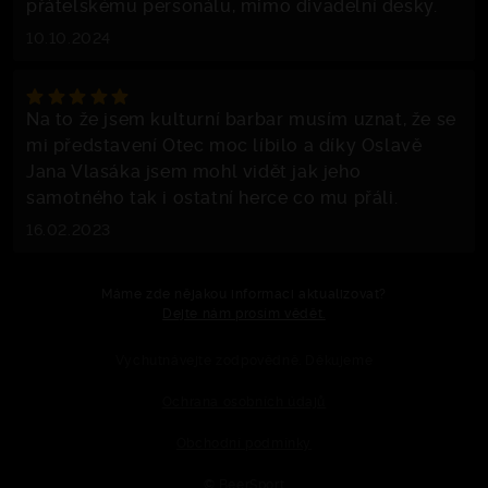
přátelskému personálu, mimo divadelní desky.
10.10.2024
Na to že jsem kulturní barbar musím uznat, že se
mi představení Otec moc líbilo a díky Oslavě
Jana Vlasáka jsem mohl vidět jak jeho
samotného tak i ostatní herce co mu přáli.
16.02.2023
Máme zde nějakou informaci aktualizovat?
Dejte nám prosím vědět.
Vychutnávejte zodpovědně. Děkujeme
Ochrana osobních údajů
Obchodní podmínky
© BeerSport