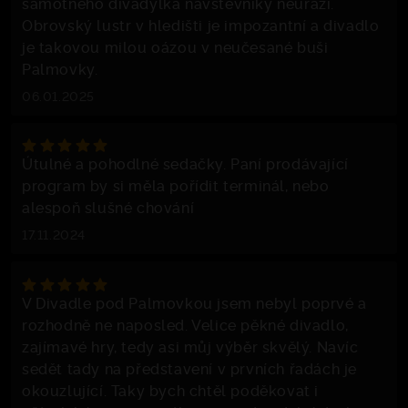
samotného divadýlka návštěvníky neurazí.
Obrovský lustr v hledišti je impozantní a divadlo
je takovou milou oázou v neučesané buši
Palmovky.
06.01.2025
Útulné a pohodlné sedačky. Paní prodávající
program by si měla pořídit terminál, nebo
alespoň slušné chování
17.11.2024
V Divadle pod Palmovkou jsem nebyl poprvé a
rozhodně ne naposled. Velice pěkné divadlo,
zajímavé hry, tedy asi můj výběr skvělý. Navíc
sedět tady na představení v prvních řadách je
okouzlující. Taky bych chtěl poděkovat i