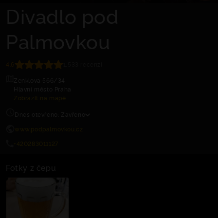
Divadlo pod
Palmovkou
4.6
1,533 recenzí
Zenklova 566/34
Hlavní město Praha
Zobrazit na mapě
Dnes otevřeno: Zavřeno
www.podpalmovkou.cz
+420283011127
Fotky z čepu