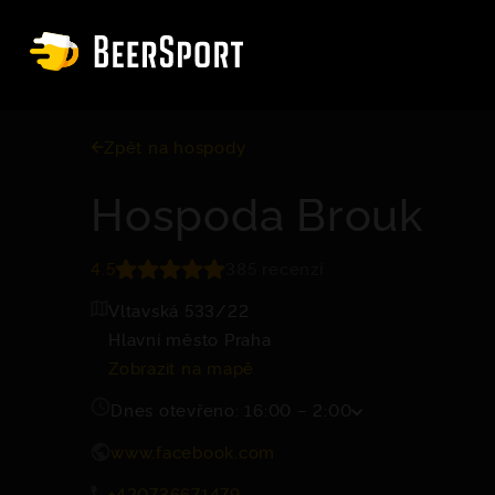
Zpět na hospody
Hospoda Brouk
4.5
385 recenzí
Vltavská 533/22
Hlavní město Praha
Zobrazit na mapě
Dnes otevřeno: 16:00 – 2:00
www.facebook.com
+420736671479