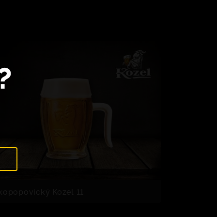
?
kopopovický Kozel 11