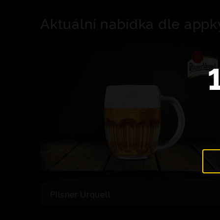
Aktuální nabídka dle appk
Pilsner Urquell