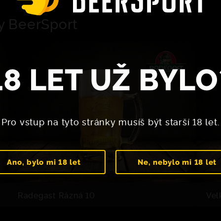
y BeerSport
18 LET UŽ BYLO
Pro vstup na tyto stránky musíš být starší 18 let.
Ano, bylo mi 18 let
Ne, nebylo mi 18 let
Radegast Rázná 10
Vel