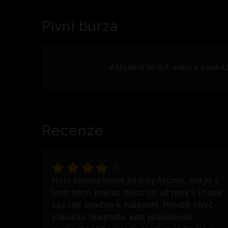
Pivní burza
Aktuálně běží 7 aukcí s pouka
Recenze
Hele samozřejmě žádnej Alcron, ale je v
tom něco jiného, něco co už není v Praze
zas tak snadno k nalezení. Prostě obyč
klasická hospoda, kde poklábosíš,