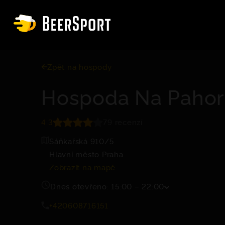
Zpět na hospody
Hospoda Na Paho
4.3
79 recenzí
Sáňkařská 910/5
Hlavní město Praha
Zobrazit na mapě
Dnes otevřeno: 15:00 – 22:00
+420608716151