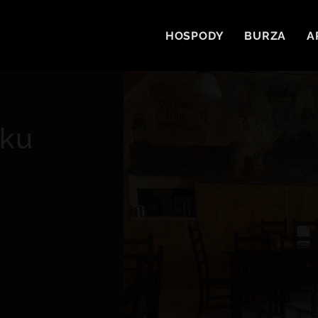
HOSPODY
BURZA
A
rku