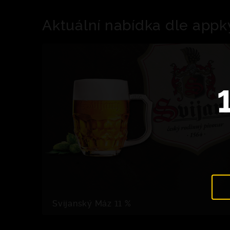
Aktuální nabídka dle appk
Svijanský Máz 11 %