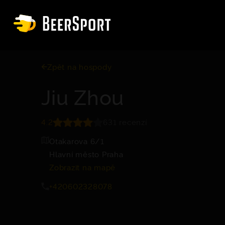
Zpět na hospody
Jiu Zhou
4.2
631 recenzí
Otakarova 6/1
Hlavní město Praha
Zobrazit na mapě
+420602328078