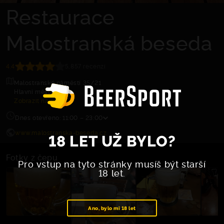
Restaurace
Malostranská beseda
4.4
5,857 recenzí
Malostranské náměstí 35/21
Hlavní město Praha
Zobrazit na mapě
Dnes otevřeno: 11:00 – 23:00
www.malostranska-beseda.cz
18 LET UŽ BYLO?
Fotky z čepu
Pro vstup na tyto stránky musíš být starší
18 let.
Ano, bylo mi 18 let