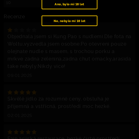
10
Ano, bylo mi 18 let
Recenze
Ne, nebylo mi 18 let
Objednala jsem si Kung Pao s nudlemi.Dle fota na
Woltu,vyzvedla jsem osobne.Po otevreni pouze
olejnate nudle s masem, s trochou porku a
mrkve zadna zelenina,zadna chut omacky,arasida
take nebyly.Nikdy vice!
09.01.2025
Skvělé jídlo za rozumné ceny, obsluha je
příjemná a vstřícná, prostředí moc hezké.
02.01.2025
Fajn asijská restaurace, hezké čisté prostředí,