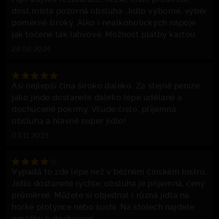
dost místa pozorná obsluha. Jídlo výborné, výběr
poměrně široký. Alko i nealkoholických nápoje
jak točené tak lahvové. Možnost platby kartou.
28.02.2024
Asi nejlepší čína široko daleko. Za stejně peníze
jako jinde dostanete daleko lépe udělané a
dochucené pokrmy. Všude čisto, příjemná
obsluha a hlavně super jídlo!
03.11.2023
Vypadá to zde lépe než v běžném čínském bistru.
Jídlo dostanete rychle, obsluha je příjemná, ceny
průměrné. Můžete si objednat i různá jídla na
horké plotýnce nebo sushi. Na stolech najdete
omáčky k dochucení.