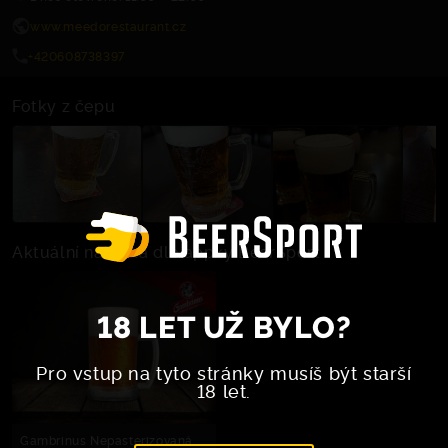
www.meedorestaurant.cz
+420608738397
Fotky z čepu
Aktuální nabídka dle appky BeerSport
18 LET UŽ BYLO?
Pro vstup na tyto stránky musíš být starší
18 let.
Gambrinus Nepasterizovaná