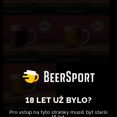
Budvar Kroužek
Budvar Výčepní
Budvar Tmavý ležák
Budvar Redix
18 LET UŽ BYLO?
Budvar Nealko
Pro vstup na tyto stránky musíš být starší
18 let.