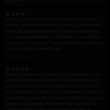
04.03.2025
Jídlo je tu většinou skvělé a dobře dochucené,
kuchař je šikovný. Ale to čekání na polední menu
je občas hrooozně dlouhé. Taktéž obsluha není
vždy nejlépe naladěna, každopádně za návštěvu
a oběd to určitě stojí. Čepují jen budvar, tak to už
si musí každý posoudit sám.
06.02.2025
Pokud chcete vidět naživo 24 000 pivních tácků
umístěných na zdi, tak navštivte Budvarku, tato
dekorace je nápaditá a úžasná. Celkový dojem
vám doladí profesionálně načepovaný Budvar 33
nebo lehký přesto hořký Budvar Redix 10, jiskřivá
pěna a svěží dojem. Byli jsme zde s přáteli na
večeři, nabídka jídel opravdu dostačující a