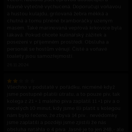
hlavně výtečně vychucená. Doporučuji voňavou
a hustou kulajdu, grilovaná žebra měkká a
chutná a tomu plněné bramboráčky uzeným
masem. Také marinovaná vepřová krkovice byla
lákavá. Pokud chcete kulinářský zážitek a
posezení v příjemném prostředí. Obsluha a
personál se hostům věnují. Čisté a voňavé
toalety jsou samozřejmostí.
26.11.2024
Všechno v podstatě v pořádku, nicméně když
jsme postupně platili útratu, a to pouze piv, tak
kolega z 21 + 1 malého piva zaplatil 11 +1 piv a o
necelých 10 minut, kdy jsme šli platit s kolegou
nám bylo řečeno, že zbývá 14 piv... nevědomky
jsme zaplatili a později jsme zjistili že nás
obsluha natáhla o 4 piva. Jasně je to jen 248,- ale