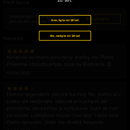
Pivní burza
Aktuálně běží 4 aukce s poukazy na
Zobrazit aukce
Ano, bylo mi 18 let
pivo do této hospody.
Ne, nebylo mi 18 let
Recenze
Konečně normální pivo,ne ty sračky zes Plzně....
Příjemná obsluha,přijdu zase na Budvárek 😉
03.06.2025
Domov legendární pečené kachny. Nic jiného si z
lístku ani nedávejte, obecně je kuchyně jen
průměrná, ale kachna je vyhlášená. Šetří se zde
na topení a pinglové mívají "své dny", takže jsou
často opruzení. Jinak ale skvělá hospoda.