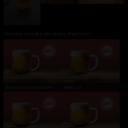
Aktuální nabídka dle appky BeerSport
Budweiser Budvar Original
Budvar 33