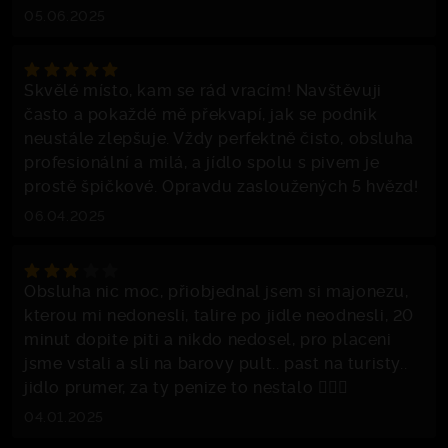
05.06.2025
Skvělé místo, kam se rád vracím! Navštěvuji
často a pokaždé mě překvapí, jak se podnik
neustále zlepšuje. Vždy perfektně čisto, obsluha
profesionální a milá, a jídlo spolu s pivem je
prostě špičkové. Opravdu zasloužených 5 hvězd!
06.04.2025
Obsluha nic moc, přiobjednal jsem si majonezu,
kterou mi nedonesli, talire po jidle neodnesli, 20
minut dopite piti a nikdo nedosel, pro placeni
jsme vstali a sli na barovy pult.. past na turisty..
jidlo prumer, za ty penize to nestalo 🤷🏻‍♂️
04.01.2025