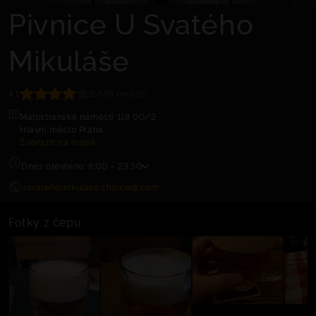
Pivnice U Svatého
Mikuláše
4.1
2,656 recenzí
Malostranské náměstí 118 00/2
Hlavní město Praha
Zobrazit na mapě
Dnes otevřeno: 8:00 – 23:30
usvatehomikulase.choiceqr.com
Fotky z čepu