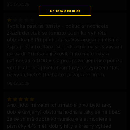
30.12.2025
Ne, nebylo mi 18 let
Typická past na turisty - pokud si nechcete
zkazit den, tak se tomuto podniku vyhněte
obloukem!! Při příchodu se Vás arogantní číšníci
zeptají, zda hodláte jíst, pokud ne, nejspíš vás ani
neusadí. Při placení zkusili fintu na turisty a
natipovali o 1100 víc a po upozornění sice peníze
vrátili, ale bez jakékoli omluvy a s výrazem “tak
už vypadněte”! Rozhodně si zajděte jinam.
09.12.2025
Ano. jídlo mi velmi chutnalo a pivo bylo taky
dobré (svijany) obsluha hodná a taky se mi líbilo
že se snímá dobře komunikuje a atmosféra a
písničky 4/5 měli dobrý hity a krásný výhled