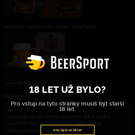
Aktuální nabídka dle appky BeerSport
Prémiový ležák 450
18 LET UŽ BYLO?
Recenze
Pro vstup na tyto stránky musíš být starší
18 let.
Vydávají se za českou kuchyni ale k české
kuchyni mají velice daleko. Jídlo hrůza,
nedoporučuji
Ano, bylo mi 18 let