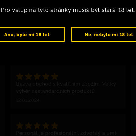
Pro vstup na tyto stránky musíš být starší 18 let.
Ano, bylo mi 18 let
Ne, nebylo mi 18 let
Bezva obchod s kvalitním zbožím. Velký
výběr nestandardních produktů.
12.01.2024
Personál je profesionální, zdvořilý a umí