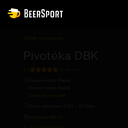
Zpět na hospody
Pivotéka DBK
4.5
95 recenzí
Hlavní město Praha
Hlavní město Praha
Zobrazit na mapě
Dnes otevřeno: 9:00 – 20:00
pivoteka-dbk.cz
+420226886216