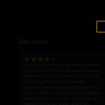
Recenze
Prijemna pivoteka s relativne slusnyma
cenama. Chodim sem 2x rocne protoze
dostavam voucher. Vyber piv je slusny i
kdyz jsou v Praze vetsi i levnejsi
pivoteky tak tady to rad podporim. Asi
bych si takhle v nakupaku na cepovany
nesedl, ale je to o zvyku a urcite to pro
nekoho muze byt super skocit si o