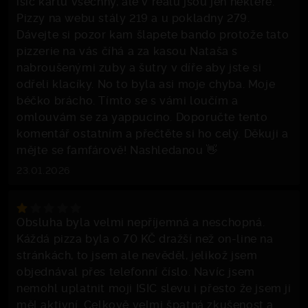
isic kartu všechny, ale v reálu jsou jen některé.
Pizzy na webu stály 219 a u pokladny 279.
Dávejte si pozor kam šlapete bando protože tato
pizzerie na vás číhá a za kasou Nataša s
nabroušenými zuby a šutry v díře aby jste si
odřeli klacíky. No to byla asi moje chyba. Moje
béčko brácho. Tímto se s vámi loučím a
omlouvám se za yappucino. Doporučte tento
komentář ostatním a přečtěte si ho celý. Děkuji a
mějte se famfárově! Nashledanou 👋
23.01.2026
Obsluha byla velmi nepříjemná a neschopná.
Káždá pizza byla o 70 KČ dražší než on-line na
stránkách, to jsem ale nevěděl, jelikož jsem
objednával přes telefonní číslo. Navíc jsem
nemohl uplatnit moji ISIC slevu i přesto že jsem ji
měl aktivní. Celkově velmi špatná zkušenost a