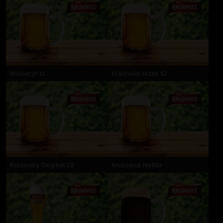
Mušketýr 11
Královský ležák 12
Královský Originál 10
Krušovice Nefiltr