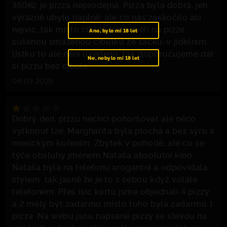
350Kč je pizza neprodejná. Pizza byla dobrá, jen
výrazně ubylo náplně, ale co nás zaskočilo asi
nejvíc, tak místo cibule jsme měli na pizze
Ano, bylo mi 18 let
sušenou smaženou cibulku ze sáčku-v jídelním
lístku to ale není uvedeno, tak doporučujeme dát
Ne, nebylo mi 18 let
si pizzu bez cibule..
06.03.2026
Dobrý den, pizzu nechci pohoršovat ale něco
vytknout lze. Margharita byla plochá a bez sýru s
mexickým kořením. Zbytek v pohodě, ale co se
týče obsluhy jménem Nataša absolutní kino.
Nataša byla na telefonu arogantní a odpovídala
stylem: tak jasně že je to s sebou když voláte
telefonem. Přes isic kartu jsme objednali 4 pizzy
a 2 měly být zadarmo místo toho byla zadarmo 1
pizza. Na webu jsou napsané pizzy se slevou na