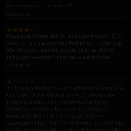
nedoporučoval bych dále👎
23.01.2026
Pizza byla docela dobrá. Určitě jsme ocenili ISIC
slevu (1 + 1 pizza zdarma). Podnik byl trochu plný,
ale díky tomu působil útulně. Je to asi dobré
místo pro setkávání maminek a starších žen.
30.11.2025
Těstoviny s brokolicí a smetanou mě zklamaly na
celé čáře. Místo slibovaného vegetariánského
jídla přišla unavená hromada rozvařených
těstovin s omáčkou bez chuti a tří malých
kousků brokolice, které se snad omylem
zatoulaly na talíř. Sýr? Tvrdé kostky, chuťově blíž
plastu než čemukoliv jedlému. Kombinace mdlé