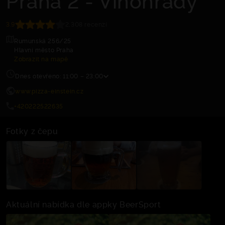
3.9
2,308 recenzí
Rumunská 256/25
Hlavní město Praha
Zobrazit na mapě
Dnes otevřeno: 11:00 – 23:00
www.pizza-einstein.cz
+420222522635
Fotky z čepu
Aktuální nabídka dle appky BeerSport