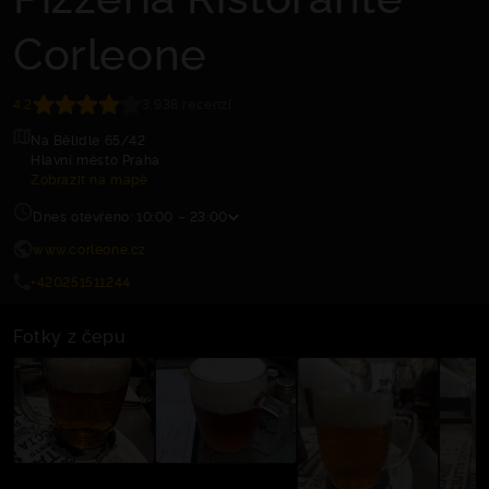
Corleone
4.2
3,938 recenzí
Na Bělidle 65/42
Hlavní město Praha
Zobrazit na mapě
Dnes otevřeno: 10:00 – 23:00
www.corleone.cz
+420251511244
Fotky z čepu