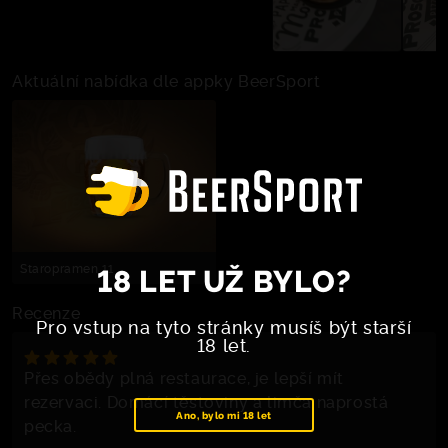
Aktuální nabídka dle appky BeerSport
18 LET UŽ BYLO?
Staropramen 11
Recenze
Pro vstup na tyto stránky musíš být starší
18 let.
Přes obědy plná restaurace, je lepší mít
rezervaci. Domácí těstoviny a limča naprostá
Ano, bylo mi 18 let
pecka.