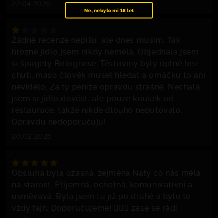
22.04.2026
Ne, nebylo mi 18 let
Žádné recenze nepíšu, ale dnes musím. Tak
hrozné jídlo jsem nikdy neměla. Objednala jsem
si špagety Bolognese. Těstoviny byly úplně bez
chuti, maso člověk musel hledat a omáčku to ani
nevidělo. Za ty peníze opravdu strašné. Nechala
jsem si jídlo dovést, ale pouze kousek od
restaurace, takže nikde dlouho neputovalo.
Opravdu nedoporučuju!
20.02.2026
Obsluha byla úžasná, zejména Naty co nás měla
na starost. Příjemná, ochotná, komunikativní a
usměvavá. Byla jsem tu již po druhé a bylo to
vždy fajn. Doporučujeme! ☝🏻🍀 zase se rádi