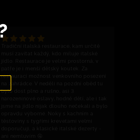
?
Tradiční italská restaurace, kam určitě
musí zavítat každý, kdo miluje italské
jídlo. Restaurace je velmi prostorná, v
patře je i menší dětský koutek. Za
restaurací možnost venkovního posezení
na zahrádce. V neděli na pozdní oběd tu
bylo dost plno a rušno, asi 3
narozeninové oslavy, hodně dětí, ale i tak
jsme na jídlo nijak dlouho nečekali a bylo
opravdu výborné. Noky s kachním a
těstoviny s tygřími krevetami velmi
doporučuji, a klasické italské dezerty -
ani nemluvím 🤤.