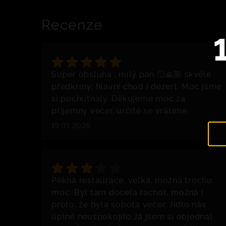
Recenze
Super obsluha , milý pán 🙂🙏🏼 skvělé
předkrmy, hlavní chod i dezert. Moc jsme
si pochutnaly. Děkujeme moc za
příjemný večer, určitě se vrátíme.
19.01.2025
Pěkná restaurace, velká, možná trochu
moc. Byl tam docela rachot, možná i
proto, že byla sobota večer. Jídlo nás
úplně neuspokojilo.Já jsem si objednal