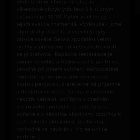
klidem do příchodu mnoha, asi
víkendově obvyklých, hostů k různým
oslavám po 12:30. Výběr jídel velký a
jejich kvalita znamenitá. Vyzkoušeli jsme
čtyři druhy dezertů a všechny byly
prostě skvělé. Servis zpočátku velmi
rychlý a přirozeně při větší zaplněnosti
se protahoval. Kapacita restaurace je
poměrně velká a těžko soudit, jak to vše
probíhá při plném vytížení. Každopádně
doporučujeme posezení venku pod
krytou pergolou, které je velmi příjemné
a dostatečně velké. Shora je umístěno
několik větráků, což bylo v dnešním
vedru velmi příhodné :) Toalety čisté,
voňavé a s několika vhodnými doplňky k
užití. Skvělá zkušenost, proto stojí
rozhodně za návštěvu. My se určitě
vrátíme :)