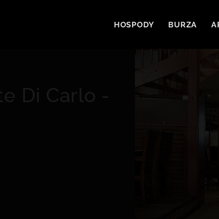
HOSPODY
BURZA
A
te Di Carlo -