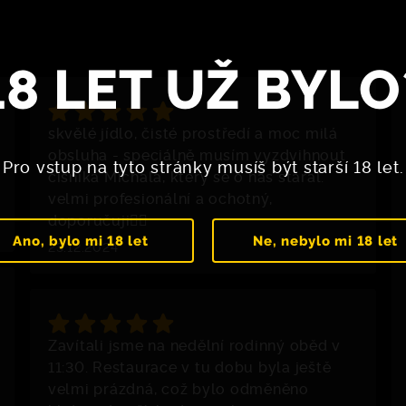
18 LET UŽ BYLO
skvělé jídlo, čisté prostředí a moc milá
obsluha - speciálně musím vyzdvihnout
Pro vstup na tyto stránky musíš být starší 18 let.
číšníka Michala, který se o nás staral.
velmi profesionální a ochotný,
doporučuji👍🏻
Ano, bylo mi 18 let
Ne, nebylo mi 18 let
23.12.2024
Zavítali jsme na nedělní rodinný oběd v
11:30. Restaurace v tu dobu byla ještě
velmi prázdná, což bylo odměněno