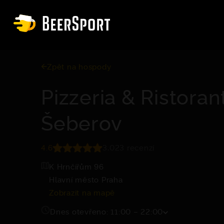
Zpět na hospody
Pizzeria & Ristoran
Šeberov
4.6
3,023 recenzí
K Hrnčířům 96
Hlavní město Praha
Zobrazit na mapě
Dnes otevřeno: 11:00 – 22:00