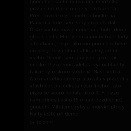
gnocchi s kachním masem, manželka
pizzu s mortadelou a sýrem buratta.
Před covidem jste měli pobočku na
Pankráci, kde jsem si ty gnocchi dal.
Čisté kachní maso, červená cibule, demi
glace, chilli. Moc jsem si pochutnal. Tady
s houbami, resp. takovou porcí houbové
omáčky, že zabila chuť kachny, cibule,
všeho. Ocenil jsem, jak jsou gnocchi
měkké. Pizzu mortadela a sýr ochladily,
takže bylo skoro studená. Naše volba.
Ale manželka dříve pracovala v pizzerii s
vlastní pecí a čekala něco jiného. Tato
pizza se skoro nedala ukrojit. A pizzu
nám přinesli asi o 15 minut později než
gnocchi. Milujeme ryby a mořské plody.
Na ty ještě přijdeme.
06.10.2024