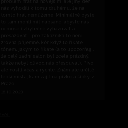
problém hrát na novějším, ale jiný den
nás vyhodili k tomu druhému, že na
tomto hrát nemůžeme. Minimálně byste
to tam mohli mít napsané, abyste nás
nemuseli zbytečně vyhazovat a
přesazovat - pro zákazníka to není
zrovna příjemné, kór když to říkáte
tónem, jakým to říkáte (a to upozorňuji,
že celý zadní salon byl zcela prázdný,
takže nebyl důvod nás přesouvat). Pivo
ale nosili včas a rychle. Znám ale určitě
lepší místa, kam zajít na pivko a šipky v
Praze.
18.10.2023
ědět.