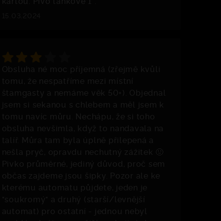
kartou. Pivo tankové 1*.
15.03.2024
Obsluha né moc příjemná (zřejmě kvůli
tomu, že nespatříme mezi místní
štamgasty a nemáme věk 50+). Objednal
jsem si sekanou s chlebem a měl jsem k
tomu navíc můru. Nechápu, že si toho
obsluha nevšimla, když to nandavala na
talíř. Můra tam byla úplně přilepená a
nešla pryč, opravdu nechutný zážitek 🤢
Pivko průměrné, jediný důvod, proč sem
občas zajdeme jsou šipky. Pozor ale ke
kterému automatu půjdete, jeden je
"soukromý" a druhý (starší/levnější
automat) pro ostatní - jednou nebyl