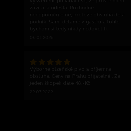
vysvětlení, pohádala se, že prostě hned
zavírá, a odešla. Rozhodně
nedoporučujeme, protože obsluha dělá
podnik. Sami děláme v gastru a tohle
bychom si tedy nikdy nedovolili.
06.01.2025
Výborné plzeňské pivo a příjemná
obsluha. Ceny na Prahu přijatelné . Za
jeden škopek dáte 48,-Kč.
22.07.2022