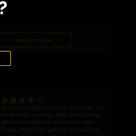
?
Zobrazit aukce
Trocha hlučnější prostředí, dost plno, ale
volné místo se našlo. Jídlo dobré, i když
nebyl celý nabízený sortiment k mání.
Škoda. Jinak vše v pohodě. Dá se platit