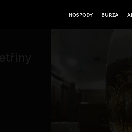
HOSPODY
BURZA
A
etřiny