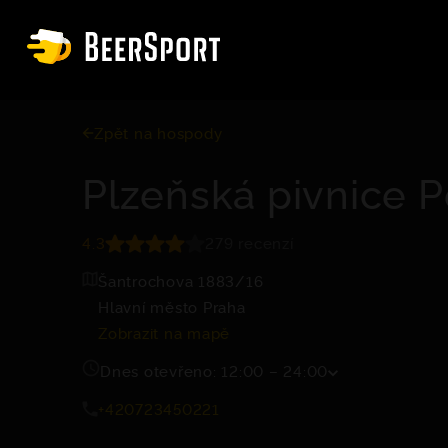
Zpět na hospody
Plzeňská pivnice P
4.3
279 recenzí
Šantrochova 1883/16
Hlavní město Praha
Zobrazit na mapě
Dnes otevřeno: 12:00 – 24:00
+420723450221