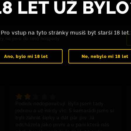
18 LET UŽ BYLO
Pro vstup na tyto stránky musíš být starší 18 let.
zy na pivo do této hospody.
Ano, bylo mi 18 let
Ne, nebylo mi 18 let
Podnik nedoporučuji. Byla jsem tady
jednou a už nikdy víc. S kamarádi jsme si
byli zahrát šipky a dát pár piv. Já
odcházela jako první a u paní která nás