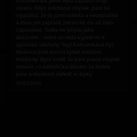
obsluhovala jsem byla zaplatit svojí
útratu. Když odcházel zbytek, paní se
vyjádřila, že já jsem odešla a nezaplatila
a dala jim zaplatit znovu to, co už bylo
zaplacené. Tohle mi přijde jako
absurdní... Ještě se ráda vyjádřím o
způsobu obsluhy. Styl komunikace byl
hluboce pod úrovní tyhle sídlištní
hospody. Bylo vidět že paní práce zřejmě
nebaví.. +1 hvězdičku dávám za dobré
pivo a možnost zahrát si šipky.
28.03.2024