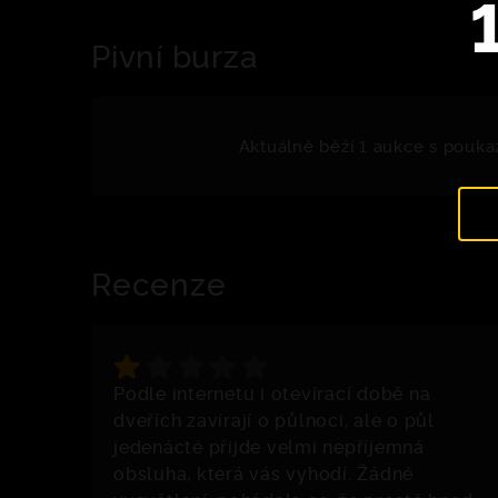
Pivní burza
Aktuálně běží 1 aukce s pouka
Recenze
Podle internetu i otevírací době na
dveřích zavírají o půlnoci, ale o půl
jedenácté přijde velmi nepříjemná
obsluha, která vás vyhodí. Žádné