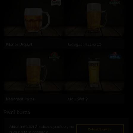
Pilsner Urquell
Radegast Rázná 10
Radegast Ratar
Birell Světlý
Pivní burza
Aktuálně běží 2 aukce s poukazy na
Zobrazit aukce
pivo do této hospody.