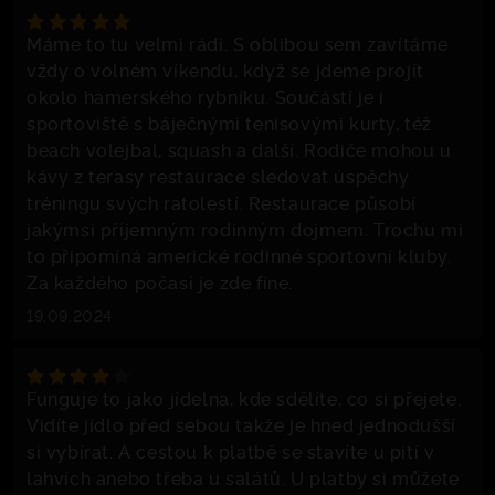
Máme to tu velmi rádi. S oblibou sem zavítáme
vždy o volném víkendu, když se jdeme projít
okolo hamerského rybníku. Součástí je i
sportoviště s báječnými tenisovými kurty, též
beach volejbal, squash a další. Rodiče mohou u
kávy z terasy restaurace sledovat úspěchy
tréningu svých ratolestí. Restaurace působí
jakýmsi příjemným rodinným dojmem. Trochu mi
to připomíná americké rodinné sportovní kluby.
Za každého počasí je zde fine.
19.09.2024
Funguje to jako jídelna, kde sdělíte, co si přejete.
Vidíte jídlo před sebou takže je hned jednodušší
si vybírat. A cestou k platbě se stavíte u pití v
lahvích anebo třeba u salátů. U platby si můžete