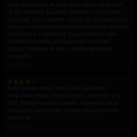
Hamr Záběhlice! Je tady vždy velký výběr jídel
(8-10), polévek a salátů! Všechno, co jsme kdy
ochutnali bylo výborné. To vše za velice příznivé
ceny a s úsměvem personálu! Jsou tady záchody
(v přízemí a v suterénu). Za příplatek se taky
můžete po obědě přesunout do dětského
koutku. Pořádají se tady i oslavy dětských
narozenín.
03.11.2024
Tady to máme moc rádi. Okolí je krásné,
překrásná terasa, dobré kafíčko. Hernička pro
děti. Jídlo je klasická jídelna, kde nejde čekat
moc velký gurmánský zážitek. Ale cenově to
odpovídá.
28.10.2024