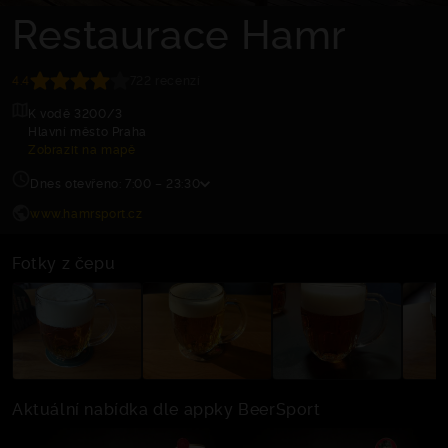
Restaurace Hamr
4.4
722 recenzí
K vodě 3200/3
Hlavní město Praha
Zobrazit na mapě
Dnes otevřeno: 7:00 – 23:30
www.hamrsport.cz
Fotky z čepu
Aktuální nabídka dle appky BeerSport