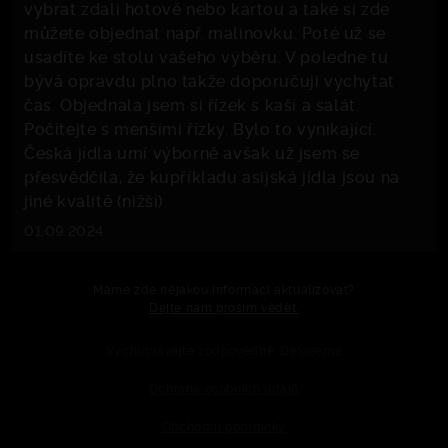
vybrat zdali hotově nebo kartou a také si zde
můžete objednat např. malinovku. Poté už se
usadíte ke stolu vašeho výběru. V poledne tu
bývá opravdu plno takže doporučuji vychytat
čas. Objednala jsem si řízek s kaší a salát.
Počítejte s menšími řízky. Bylo to vynikající.
Česká jídla umí výborně avšak už jsem se
přesvědčila, že kupříkladu asijská jídla jsou na
jiné kvalitě (nižší).
01.09.2024
Máme zde nějakou informaci aktualizovat?
Dejte nám prosím vědět.
Vychutnávejte zodpovědně. Děkujeme
Ochrana osobních údajů
Obchodní podmínky