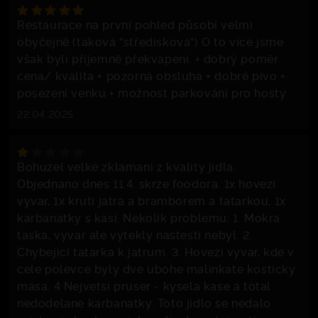
Restaurace na první pohled působí velmi
obyčejně (taková "středisková") O to více jsme
však byli příjemně překvapeni. + dobrý poměr
cena/ kvalita + pozorná obsluha + dobré pivo +
posezení venku + možnost parkování pro hosty
22.04.2025
Bohuzel velke zklamani z kvality jidla.
Objednano dnes 11.4. skrze foodora. 1x hovezi
vyvar, 1x kruti jatra a bramborem a tatarkou, 1x
karbanatky s kasi. Nekolik problemu: 1. Mokra
taska, vyvar ale vytekly nastesti nebyl. 2.
Chybejici tatarka k jatrum. 3. Hovezi vyvar, kde v
cele polevce byly dve ubohe malinkate kosticky
masa. 4 Nejvetsi pruser - kysela kase a total
nedodelane karbanatky. Toto jidlo se nedalo