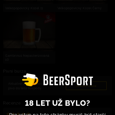
Velkopopovický Kozel 11
Velkopopovický Kozel Černý
Gambrinus Nepasterizovaná
10
Pivní burza
Aktuálně běží 5 aukcí s poukazy na
Zobrazit aukce
pivo do této hospody.
18 LET UŽ BYLO?
Recenze
Pro vstup na tyto stránky musíš být starší