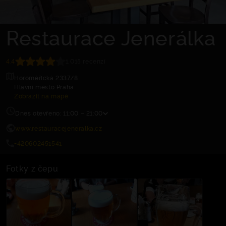
Restaurace Jenerálka
4.4
1,015 recenzí
Horoměřická 2337/8
Hlavní město Praha
Zobrazit na mapě
Dnes otevřeno: 11:00 – 21:00
www.restauracejeneralka.cz
+420602451541
Fotky z čepu