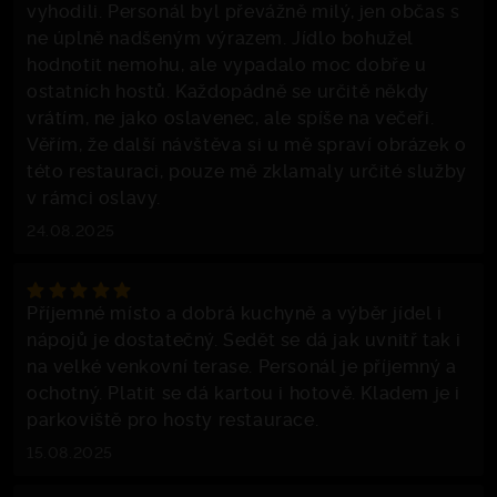
vyhodili. Personál byl převážně milý, jen občas s
ne úplně nadšeným výrazem. Jídlo bohužel
hodnotit nemohu, ale vypadalo moc dobře u
ostatních hostů. Každopádně se určitě někdy
vrátím, ne jako oslavenec, ale spíše na večeři.
Věřím, že další návštěva si u mě spraví obrázek o
této restauraci, pouze mě zklamaly určité služby
v rámci oslavy.
24.08.2025
Příjemné místo a dobrá kuchyně a výběr jídel i
nápojů je dostatečný. Sedět se dá jak uvnitř tak i
na velké venkovní terase. Personál je příjemný a
ochotný. Platit se dá kartou i hotově. Kladem je i
parkoviště pro hosty restaurace.
15.08.2025