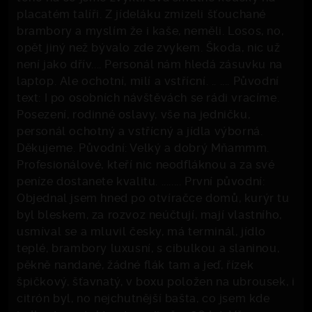
placatém talíři. Z jídeláku zmizeli šťouchané
brambory a myslím že i kaše, neměli. Losos, no,
opět jiný než bývalo zde zvykem. Škoda, nic už
není jako dřív.... Personál nám hledá zásuvku na
laptop. Ale ochotní, milí a vstřícní. .. .... Původní
text: I po osobních návštěvách se rádi vracíme.
Posezení, rodinné oslavy, vše na jedničku,
personál ochotný a vstřícný a jídla výborná.
Děkujeme. Původní: Velký a dobrý Mňammm.
Profesionálové, kteří nic neodfláknou a za své
peníze dostanete kvalitu. ........ První původní:
Objednal jsem hned po otvíračce domů, kurýr tu
byl bleskem, za rozvoz neúčtují, mají vlastního,
usmíval se a mluvil česky, má terminál, jídlo
teplé, brambory luxusní, s cibulkou a slaninou,
pěkně nandané, žádné flák tam a jeď, řízek
špičkový, šťavnatý, v boxu položen na ubrousek, i
citrón byl, no nejchutnější bašta, co jsem kde