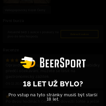
Velkopopovický Kozel Černý
Pivní burza
Aktuálně běží 1 aukce s poukazy na
Zobrazit aukce
pivo do této hospody.
Recenze
Opravdu dostávají svému jménu, výběr z nabídky
předčí očekávání, můžete se těšit na
gastronomický zážitek.
18 LET UŽ BYLO?
09.11.2024
Pro vstup na tyto stránky musíš být starší
18 let.
Po dvou hodinách čekání mi dovezli tohle a ještě