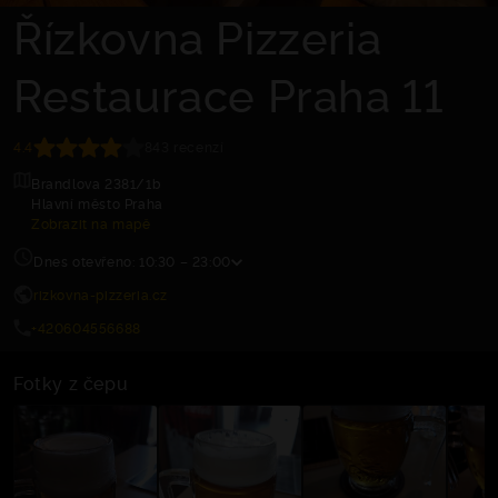
Řízkovna Pizzeria
Restaurace Praha 11
4.4
843 recenzí
Brandlova 2381/1b
Hlavní město Praha
Zobrazit na mapě
Dnes otevřeno: 10:30 – 23:00
rizkovna-pizzeria.cz
+420604556688
Fotky z čepu