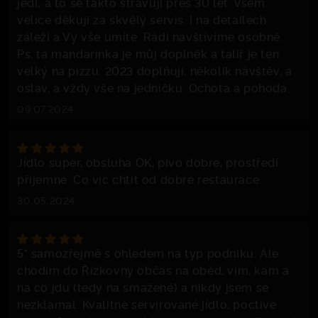
jedl, a to se takto stravuji přes 30 let. Všem
velice děkuji za skvělý servis. I na detailech
záleží a Vy vše umíte. Rádi navštívíme osobně.
Ps, ta mandarinka je můj doplněk a talíř je ten
velký na pizzu. 2023 doplňuji, několik návštěv, a
oslav, a vždy vše na jedničku. Ochota a pohoda.
09.07.2024
Jídlo super, obsluha OK, pivo dobré, prostředí
příjemné. Co víc chtít od dobré restaurace.
30.05.2024
5* samozřejmě s ohledem na typ podniku. Ale
chodím do Řízkovny občas na oběd, vím, kam a
na co jdu (tedy na smažené) a nikdy jsem se
nezklamal. Kvalitně servírované jídlo, poctivé