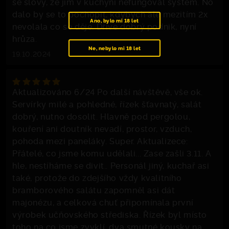
se slovy, že jim v kuchyni nefungoval systém. No
dalo by se to pochopit, kdybych ale mezitím 2x
Ano, bylo mi 18 let
nevolala co se děje. Dříve dobrý podnik, nyní
hrůza.
Ne, nebylo mi 18 let
19.10.2024
Aktualizováno 6/24 Po další návštěvě, vše ok.
Servírky milé a pohledné, řízek šťavnatý, salát
dobrý, nutno dosolit. Hlavně pod pergolou,
kouření ani doutník nevadí, prostor, vzduch,
pohoda mezi paneláky. Super. Aktualizece:
Přátelé, co jsme komu udělali... Zase zašli 3.11. A
hle, nestíháme se divit.. Personál jiný, kuchař asi
také, protože do zdejšího vždy kvalitního
bramborového salátu zapomněl asi dát
majonézu, a celková chuť připomínala první
výrobek učňovského střediska. Řízek byl místo
toho na co jsme zvyklí, dva smutné kousky na