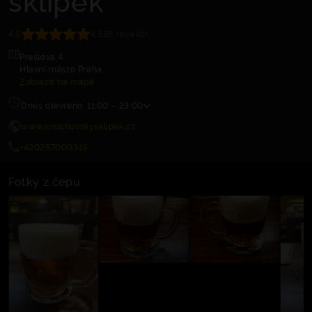
4.5
4,595 recenzí
Preslova 4
Hlavní město Praha
Zobrazit na mapě
Dnes otevřeno: 11:00 – 23:00
www.smichovskysklipek.cz
+420257000319
Fotky z čepu