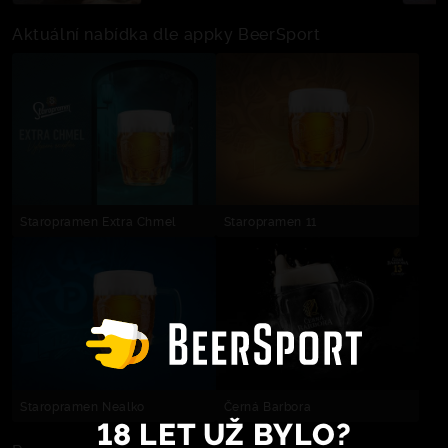
Aktuální nabídka dle appky BeerSport
Staropramen Extra Chmel
Staropramen 11
Staropramen Nealko
Černá Barbora
18 LET UŽ BYLO?