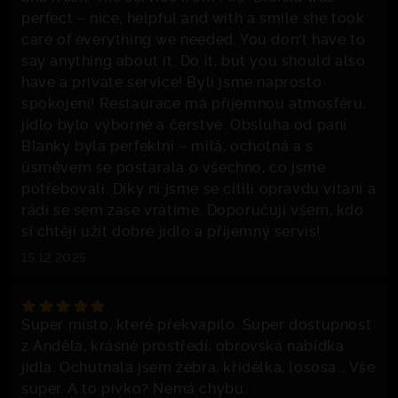
perfect – nice, helpful and with a smile she took
care of everything we needed. You don't have to
say anything about it. Do it, but you should also
have a private service! Byli jsme naprosto
spokojení! Restaurace má příjemnou atmosféru,
jídlo bylo výborné a čerstvé. Obsluha od paní
Blanky byla perfektní – milá, ochotná a s
úsměvem se postarala o všechno, co jsme
potřebovali. Díky ní jsme se cítili opravdu vítaní a
rádi se sem zase vrátíme. Doporučuji všem, kdo
si chtějí užít dobré jídlo a příjemný servis!
15.12.2025
Super místo, které překvapilo. Super dostupnost
z Anděla, krásné prostředí, obrovská nabídka
jídla. Ochutnala jsem žebra, křidélka, lososa... Vše
super. A to pivko? Nemá chybu.