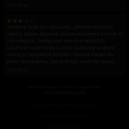
21.11.2025
Vepřový řízek byl vysuseny; pikantní nudličky
nebyly vubec pikantní, pouze utopene v sójové ci
jiné omáčce. Jedna paní servirka nestačila
usazovat nové hosty a ještě zajišťovat kvalitní
servis již usazenym hostům. Dlouhé čekání na
první objednávku, žádný dotaz na druhý nápoj.
01.11.2025
Máme zde nějakou informaci aktualizovat?
Dejte nám prosím vědět.
Vychutnávejte zodpovědně. Děkujeme
Ochrana osobních údajů
Obchodní podmínky