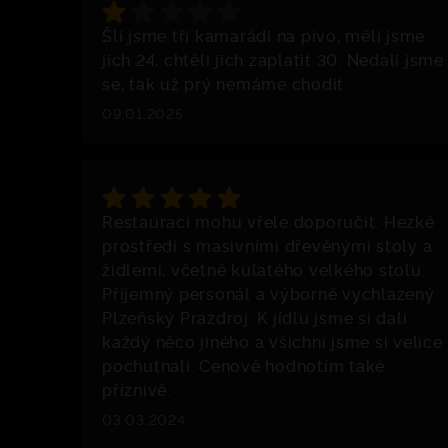
Šli jsme tři kamarádi na pivo, měli jsme
jich 24, chtěli jich zaplatit 30. Nedali jsme
se, tak už prý nemáme chodit.
09.01.2025
Restauraci mohu vřele doporučit. Hezké
prostředí s masivními dřevěnými stoly a
židlemi, včetně kulatého velkého stolu.
Příjemný personál a výborně vychlazený
Plzeňský Prazdroj. K jídlu jsme si dali
každý něco jiného a všichni jsme si velice
pochutnali. Cenově hodnotím také
příznivě.
03.03.2024