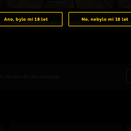
Ano, bylo mi 18 let
Ne, nebylo mi 18 let
Velkopopovický Kozel Černý
Gam
zy na pivo do této hospody.