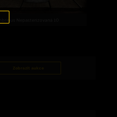
brinus Nepasterizovaná 10
Zobrazit aukce