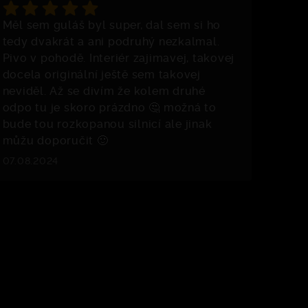
Měl sem guláš byl super, dal sem si ho
tedy dvakrát a ani podruhý nezkalmal.
Pivo v pohodě. Interiér zajimavej, takovej
docela originální ještě sem takovej
neviděl. Až se divím že kolem druhé
odpo tu je skoro prázdno 🤔 možná to
bude tou rozkopanou silnicí ale jinak
můžu doporučit 🙂
07.08.2024