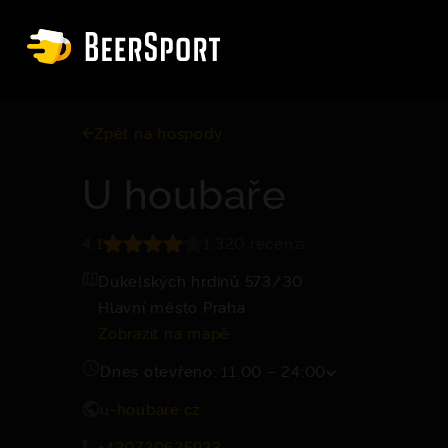
Zpět na hospody
U houbaře
4.1
1,320 recenzí
Dukelských hrdinů 573/30
Hlavní město Praha
Zobrazit na mapě
Dnes otevřeno: 11:00 – 24:00
u-houbare.cz
+420720625923