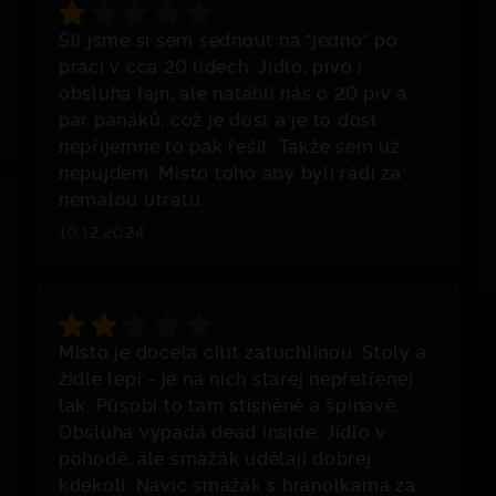
Šli jsme si sem sednout na "jedno" po
práci v cca 20 lidech. Jídlo, pivo i
obsluha fajn, ale natáhli nás o 20 piv a
pár panáků, což je dost a je to dost
nepříjemné to pak řešit. Takže sem už
nepujdem. Místo toho aby byli rádi za
nemalou útratu...
10.12.2024
Místo je docela cítit zatuchlinou. Stoly a
židle lepí - je na nich starej nepřetřenej
lak. Působí to tam stísněně a špinavě.
Obsluha vypadá dead inside. Jídlo v
pohodě, ale smažák udělají dobrej
kdekoli. Navic smažák s hranolkama za