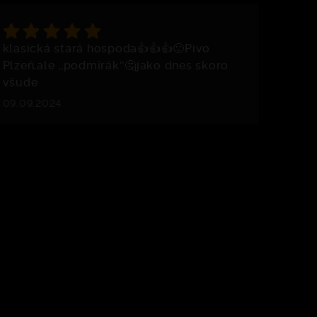
klasická stará hospoda👍👍👍🙂Pivo
Plzeň,ale ,,podmírák''🤔jako dnes skoro
všude
09.09.2024