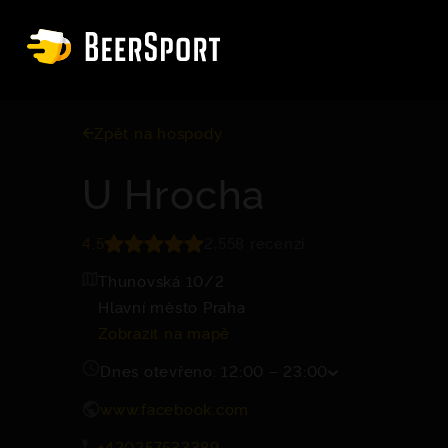
Zpět na hospody
U Hrocha
4.5
2,558 recenzí
Thunovská 10/2
Hlavní město Praha
Zobrazit na mapě
Dnes otevřeno: 12:00 – 23:00
www.facebook.com
+420257533389