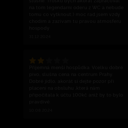
slusne. Trosku bych akorat zapracoval
na tom legendarni oderu z WC a nebude
tomu co vytknout;) moc rad jsem vzdy
chodim a zazivam tu pravou atmosferu
hospody
31.12.2024
Příjemná menší hospůdka. Vcelku dobré
pivo, slušna cena na centrum Prahy.
Dobré jídlo, akorát si dejte pozor při
placení na obsluhu ,která nám
připočitala k účtu 100kč aniž by to bylo
pravdivé.
10.08.2024