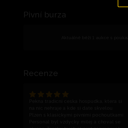
Pivní burza
Aktuálně běží 1 aukce s pouka
Recenze
Pekna tradicni ceska hospudka, ktera si
na nic nehraje a kde si date skvelou
Plzen s klasickymi pivnimi pochoutkami.
Personal byl vzdycky milej a choval se