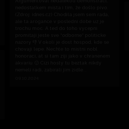
Argumentoval nedalekou demonstrací,
nedostatkem místa i tím, že došlo pivo.
(Zdroj: idnes.cz) Chodila jsem sem rada,
ale ta arogance v posledni dobe uz je
trochu moc. A ted do toho vycepni
promitaji jeste sve "odborne" politicke
nazory 👎 V okoli je dost hospod, kde se
chovaji lepe. Nechte to mistni nobl
honoraci, at si tam ziji jako v chranenem
akvariu 🙂 Cizi hosty tu beztak nikdy
nemeli radi, zabirali jim zidle...
09.10.2024