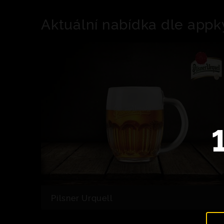
Aktuální nabídka dle appk
Pilsner Urquell