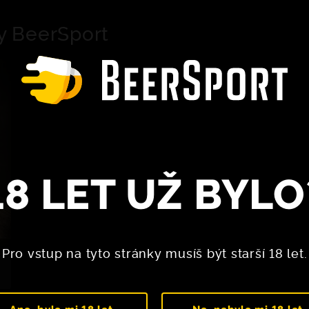
y BeerSport
18 LET UŽ BYLO
Pro vstup na tyto stránky musíš být starší 18 let.
Ano, bylo mi 18 let
Ne, nebylo mi 18 let