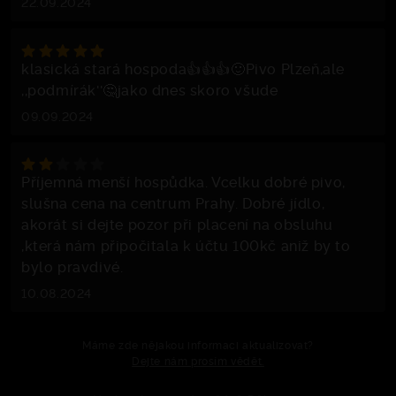
22.09.2024
klasická stará hospoda👍👍👍🙂Pivo Plzeň,ale
,,podmírák''🤔jako dnes skoro všude
09.09.2024
Příjemná menší hospůdka. Vcelku dobré pivo,
slušna cena na centrum Prahy. Dobré jídlo,
akorát si dejte pozor při placení na obsluhu
,která nám připočitala k účtu 100kč aniž by to
bylo pravdivé.
10.08.2024
Máme zde nějakou informaci aktualizovat?
Dejte nám prosím vědět.