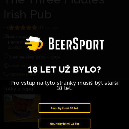
Irish Pub
4.8
936 recenzí
Nerudova 210/12
Hlavní město Praha
Zobrazit na mapě
Dnes otevřeno: 10:00 – 1:00
18 LET UŽ BYLO?
www.thethreefiddles.cz
+420608454399
Pro vstup na tyto stránky musíš být starší
18 let.
Fotky z čepu
Ano, bylo mi 18 let
Ne, nebylo mi 18 let