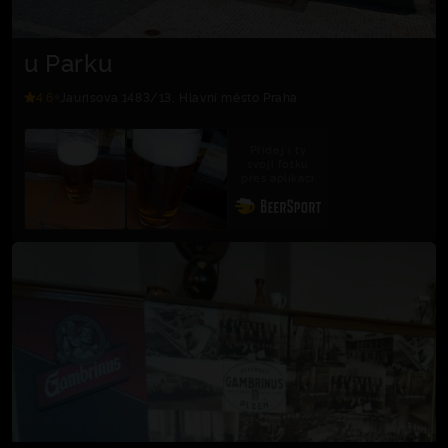
u Parku
4.6
Jaurisova 1483/13, Hlavní město Praha
Přidej i ty
svoji fotku
přes aplikaci