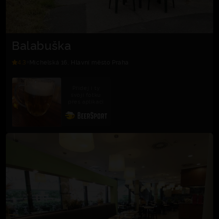
Balabuška
4.3
Michelská 16, Hlavní město Praha
Přidej i ty
svoji fotku
přes aplikaci