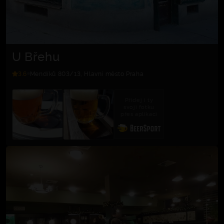
U Břehu
3.6
Mendíků 803/13, Hlavní město Praha
Přidej i ty
svoji fotku
přes aplikaci