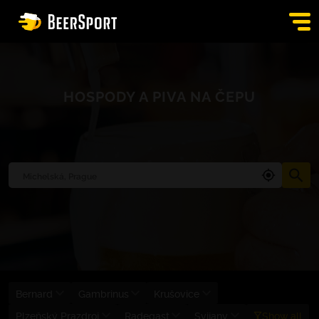
SIGN IN
HOSPODY A PIVA NA ČEPU
PUBS
AUCTION
APP
BLOG
CONTACT
EN
Bernard
Gambrinus
Krušovice
Plzeňský Prazdroj
Radegast
Svijany
Show all