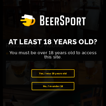
AT LEAST 18 YEARS OLD?
Restaurace U Kubíka
You must be over 18 years old to access
4.5
Jihlavská 507/44, Hlavní město Praha
this site.
Yes, I was 18 years old
No, I'm under 18