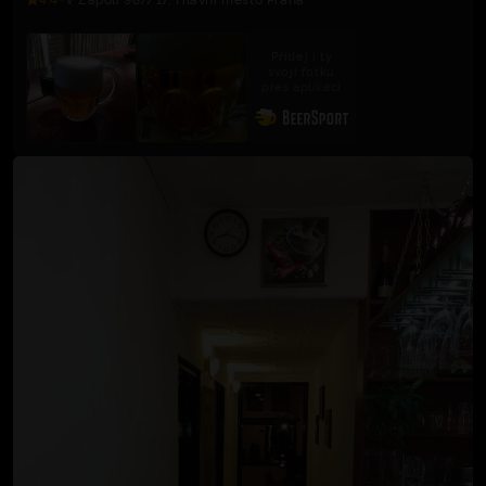
Přidej i ty
svoji fotku
přes aplikaci