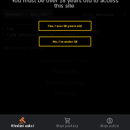
You must be over 18 years old to access
this site.
Brewery
Buy now
Sorting:
Yes, I was 18 years old
Pub
Clear filter
Café Jericho, Hlavní město Praha
No, I'm under 18
Aukce nebyly nalezeny.
Enjoy responsibly. Thank you
Privacy Policy
Terms and Conditions
© BeerSport
Hledání aukcí
Moje poukazy
Moje aukce