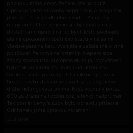
příchodu máte pocit, že tam jste na obtíž.
Opravdu takto otrávený nepříjemný a arogantní
personál jsem již dlouho neviděl. Za mě byl
úplný vrchol ten, že jsme si objednali vína a
dostali jsme úplně jiná. To bych ještě pochopil,
ale na upozornění špatného stavu vína se mi
vlastně paní na baru vysmála a začala mě o víně
poučovat, že tomu nerozumím. Nejsem sice
žádný specialista, ale opravdu to její vysvětlení
bylo tak absurdní, že i kamarádi, kteří jsou
totální laici to poznaly. Další faktor byl, že se
hrozně často stávalo že kuželky padaly nebo
dráha nefungovala jak má. Když vezmu v potaz
600 za dráhu na hodinu což je lehký nadprůměr.
Tak poměr ceny/služby bylo opravdu příšerné.
Odcházely jsme opravdu zklamaní.
21.11.2024