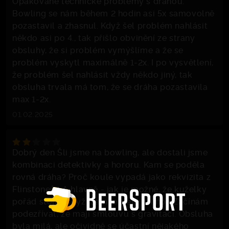
Opakované technické problémy s dráhou.
Bowling se nám během 2 hodin asi 5x samovolně
pozastavil a zhasnul. Když šel problém nahlásit
někdo asi po 4., tak přišlo obvinění ze strany
obsluhy, že si problém vymýšlíme a že se
problém vyskytl maximálně 1-2x. I po vysvětlení,
že problém šel nahlásit vždy někdo jiný, tak
obsluha trvala má tom, že se dráha pozastavila
max 1-2x.
01.02.2025
Dobrý den Šli jsme na bowling, ale dostali jsme
kombinaci detektivky a hororu. Kam se poděla
rovná dráha? Proč koule vypadá jako rekvizita z
Flinstoneů? A hlavně - jak je možné, že kuželky
pořád stojí, i když jsem je trefil přímo? Začínám
podezřívat, že mají smlouvu s gravitací. Obsluha
byla milá, ale očividně se účastní nějakého