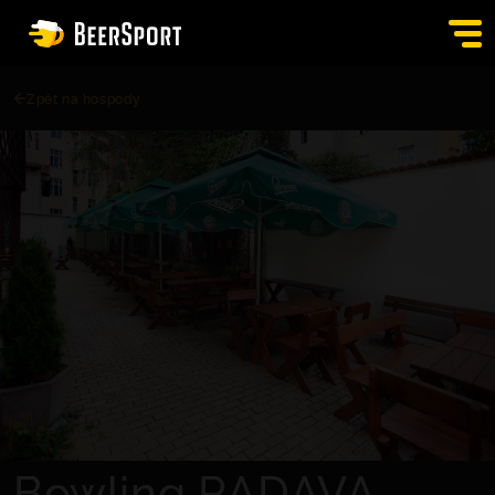
Zpět na hospody
SIGN IN
PUBS
AUCTION
APP
BLOG
CONTACT
EN
Bowling RADAVA