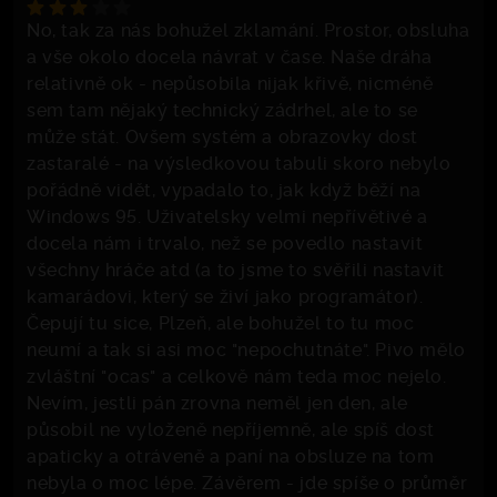
No, tak za nás bohužel zklamání. Prostor, obsluha
a vše okolo docela návrat v čase. Naše dráha
relativně ok - nepůsobila nijak křivě, nicméně
sem tam nějaký technický zádrhel, ale to se
může stát. Ovšem systém a obrazovky dost
zastaralé - na výsledkovou tabuli skoro nebylo
pořádně vidět, vypadalo to, jak když běží na
Windows 95. Uživatelsky velmi nepřívětivé a
docela nám i trvalo, než se povedlo nastavit
všechny hráče atd (a to jsme to svěřili nastavit
kamarádovi, který se živí jako programátor).
Čepují tu sice, Plzeň, ale bohužel to tu moc
neumí a tak si asi moc "nepochutnáte". Pivo mělo
zvláštní "ocas" a celkově nám teda moc nejelo.
Nevím, jestli pán zrovna neměl jen den, ale
působil ne vyloženě nepříjemně, ale spíš dost
apaticky a otráveně a paní na obsluze na tom
nebyla o moc lépe. Závěrem - jde spíše o průměr