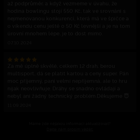
až podprůměr, a když vezmeme v úvahu, že
hodina bowlingu stojí 550 Kč, tak ve srovnání s
nejmenovanou konkurencí, která má ve špičce a
o víkendu cenu ještě o 50 Kč levnější a je na tom
úrovní mnohem lépe, je to dost mimo.
07.10.2024
Za mě úplně skvělé, celkem 12 drah, berou
multisport, dá se platit kartou a ceny super. Pán
moc příjemný, paní velmi nepříjemná, ale to hru
nijak neovlivňuje. Dráhy se snadno ovládají a
nebyl ani žádný technický problém.Děkujeme 😇
11.09.2024
Máme zde nějakou informaci aktualizovat?
Dejte nám prosím vědět.