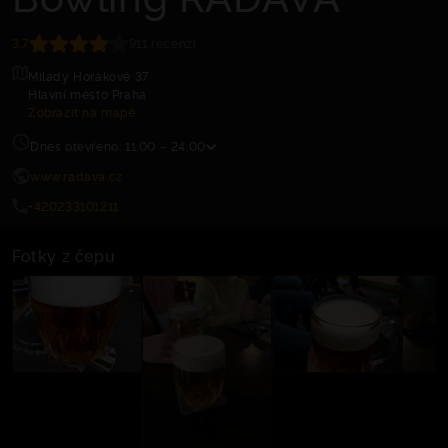
3.7
911 recenzí
Milady Horákové 37
Hlavní město Praha
Zobrazit na mapě
Dnes otevřeno: 11:00 – 24:00
www.radava.cz
+420233101211
Fotky z čepu