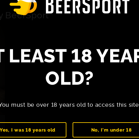
y BeerSport
T LEAST 18 YEA
OLD?
You must be over 18 years old to access this site
Yes, I was 18 years old
No, I'm under 18