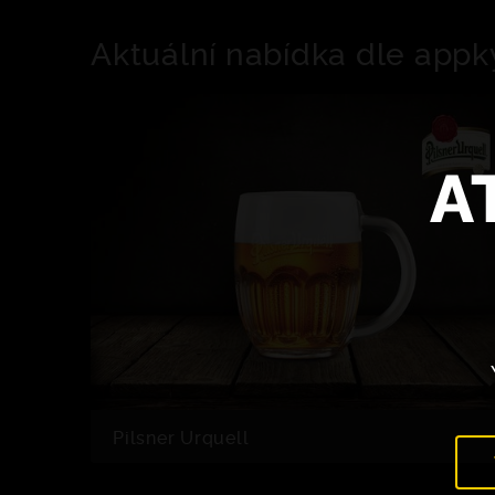
Aktuální nabídka dle appk
A
Pilsner Urquell