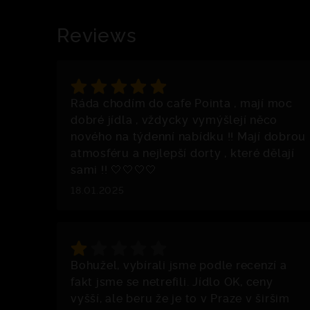
Reviews
Ráda chodím do cafe Pointa , mají moc
dobré jídla , vždycky vymýšlejí něco
nového na týdenní nabídku !! Mají dobrou
atmosféru a nejlepší dorty , které dělají
sami !! 🤍🤍🤍🤍
18.01.2025
Bohužel, vybírali jsme podle recenzí a
fakt jsme se netrefili. Jídlo OK, ceny
vyšší, ale beru že je to v Praze v širšim