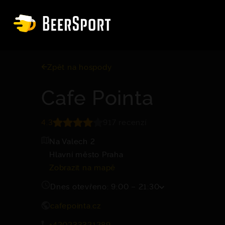
Zpět na hospody
Cafe Pointa
4.3
917 recenzí
Na Valech 2
Hlavní město Praha
Zobrazit na mapě
Dnes otevřeno: 9:00 – 21:30
cafepointa.cz
+420233321289