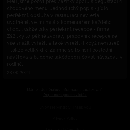
Měli jsme pobyt přes Zážitky spolu s degustací 4
chodového menu. Jednoduchý popis - jídlo
perfektní, obsluha v restauraci nevlezlá,
uvolněná, velmi milá s komentářem každého
chodu, takže taky perfektní, recepce - firma
Zážitky to pěkně zvoraly, pracovník recepce se
vše snažil vyřešit a také vyřešil (i když nemusel)
- takže veliký dík. Za mne se to není poslední
návštěva a budeme takédoporučovat návšzěvu v
rodině.
23.09.2024
Máme zde nějakou informaci aktualizovat?
Dejte nám prosím vědět.
Enjoy responsibly. Thank you
Privacy Policy
Terms and Conditions