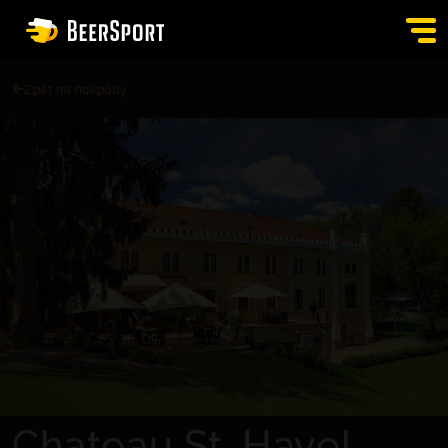
Zpět na hospody
SIGN IN
PUBS
AUCTION
APP
BLOG
CONTACT
EN
Chateau St. Havel