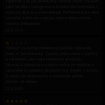
výborné, a to jak předkrmy i hlavní chod, chválím
také skvělou mangovou a hruškovou limonádu i
výtečný dort pro oslavenkyni. Perfektní byla také
obsluha, která se o nás po celou dobu dobře
starala. Děkujeme.
28.12.2024
"Děkuji" za suchý snídaňový balíček. Opravdu
jsem si "pochutnala". Zadání znělo něco s vajíčky
a zeleninou, ale vaše kreativita předčila
jakoukoli představu o noční můře ze snídaně a
zaručeně to přebilo jakýkoliv jiný dojem z hotelu.
S chutí vás doporučím a navštívím příště..
Akorát, že vůbec.
22.11.2024