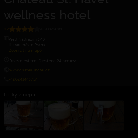
wellness hotel
4.2
458 recenzí
Před Nádražím 1/6
Hlavní město Praha
Zobrazit na mapě
Dnes otevřeno: Otevřeno 24 hodin
www.chateauhotel.cz
+420241445717
Fotky z čepu