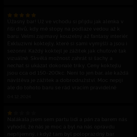
Úžasný bar! Už ve vchodu si přijdu jak alenka v
říši divů, kdy mě stopy na podlaze vedou až k
baru. Velmi zajimavý kouzelný až fantasy interiér.
Exkluzivní koktejly, které si sami vymýšlí a jsou i
sezonní. Každý koktejl je zážitek jak chuťově tak
vizuálně. Skvělá možnost zahrát si šachy a
nechat si ukázat dokonalé triky. Ceny koktejlu
jsou cca od 150-200kc. Není to jen bar, ale každá
návštěva je zážitek a dobrodružství. Moc nepiji
ale do tohoto baru se rád vracím pravidelně
04.12.2024
Nalákala jsem sem partu lidí a pán za barem nás
vyhodil, že nás je moc a byl na nás opravdu
nepříjemný, i když tam byl poloprazdný bar.