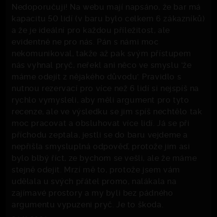
Nedoporučuji! Na webu mají napsáno, že bar má
kapacitu 50 lidí (v baru bylo celkem 6 zákazníků)
a že je ideální pro každou příležitost, ale
evidentně ne pro nás. Pán s námi moc
nekomunikoval, takže až pak svým přístupem
nás vyhnal pryč, neřekl ani něco ve smyslu 'že
máme odejít z nějakého důvodu'. Pravidlo s
nutnou rezervací pro více než 6 lidí si nejspíš na
rychlo vymysleli, aby měli argument pro tyto
recenze, ale ve výsledku se jim spíš nechtělo tak
moc pracovat a obsluhovat více lidí. Já se při
příchodu zeptala, jestli se do baru vejdeme a
nepřišla smysluplná odpověď, protože jim asi
bylo blbý říct, ze bychom se vešli, ale že máme
stejně odejit. Mrzí mě to, protože jsem vám
udělala u svých přátel promo, nalákala na
zajímavé prostory a my byli bez pádného
argumentu vypuzeni pryč. Je to škoda.