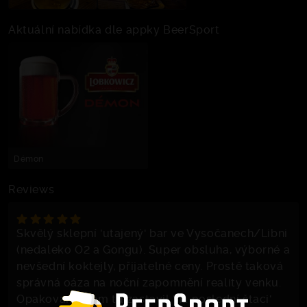
Aktuální nabídka dle appky BeerSport
Démon
Reviews
Skvělý sklepní 'utajený' bar ve Vysočanech/Libni
(nedaleko O2 a Gongu). Super obsluha, výborné a
nevšední koktejly, přijatelné ceny. Prostě taková
správná oáza na noční zapomnění reality venku.
Opakovaně jsem tu zastavil 'na poslední štaci'