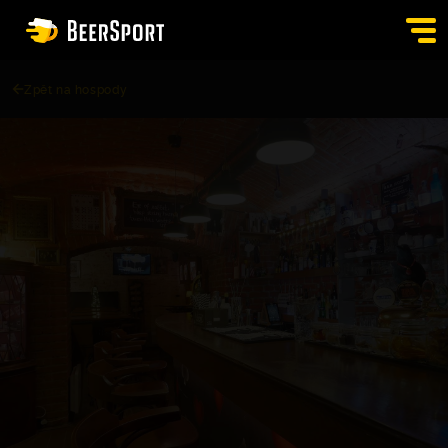
Zpět na hospody
SIGN IN
PUBS
AUCTION
APP
BLOG
CONTACT
EN