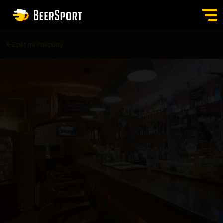
Zpět na hospody
SIGN IN
PUBS
AUCTION
APP
BLOG
CONTACT
EN