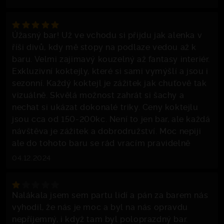
Úžasný bar! Už ve vchodu si přijdu jak alenka v
říši divů, kdy mě stopy na podlaze vedou až k
baru. Velmi zajimavý kouzelný až fantasy interiér.
Exkluzivní koktejly, které si sami vymýšlí a jsou i
sezonní. Každý koktejl je zážitek jak chuťově tak
vizuálně. Skvělá možnost zahrát si šachy a
nechat si ukázat dokonalé triky. Ceny koktejlu
jsou cca od 150-200kc. Není to jen bar, ale každá
návštěva je zážitek a dobrodružství. Moc nepiji
ale do tohoto baru se rád vracím pravidelně
04.12.2024
Nalákala jsem sem partu lidí a pán za barem nás
vyhodil, že nás je moc a byl na nás opravdu
nepříjemný, i když tam byl poloprazdný bar.