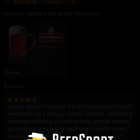
Aktuální nabídka dle appky BeerSport
Démon
Reviews
Skvělý sklepní 'utajený' bar ve Vysočanech/Libni
(nedaleko O2 a Gongu). Super obsluha, výborné a
nevšední koktejly, přijatelné ceny. Prostě taková
správná oáza na noční zapomnění reality venku.
Opakovaně jsem tu zastavil 'na poslední štaci'