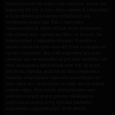
Nedoporučuji! Na webu mají napsáno, že bar má
kapacitu 50 lidí (v baru bylo celkem 6 zákazníků)
a že je ideální pro každou příležitost, ale
evidentně ne pro nás. Pán s námi moc
nekomunikoval, takže až pak svým přístupem
nás vyhnal pryč, neřekl ani něco ve smyslu 'že
máme odejít z nějakého důvodu'. Pravidlo s
nutnou rezervací pro více než 6 lidí si nejspíš na
rychlo vymysleli, aby měli argument pro tyto
recenze, ale ve výsledku se jim spíš nechtělo tak
moc pracovat a obsluhovat více lidí. Já se při
příchodu zeptala, jestli se do baru vejdeme a
nepřišla smysluplná odpověď, protože jim asi
bylo blbý říct, ze bychom se vešli, ale že máme
stejně odejit. Mrzí mě to, protože jsem vám
udělala u svých přátel promo, nalákala na
zajímavé prostory a my byli bez pádného
argumentu vypuzeni pryč. Je to škoda.