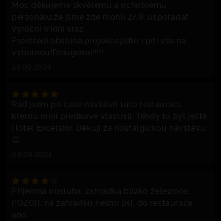
Moc děkujeme skvělému a ochotnému
personálu,že jsme zde mohli 27.9. uspořádat
výroční třídní sraz.
Prostředí,obsluha,projekce,jídlo i pití vše na
výbornou!Děkujeme!!!!!
29.09.2024
Rád jsem po čase navštívil tuto restauraci,
kterou moji předkové vlastnili. Tehdy to byl ještě
Hotel Excelsior. Děkuji za nostalgickou návštěvu
😉.
09.09.2024
Příjemná obsluha, zahrádka blízko železnice.
POZOR, na zahrádku nesmí psi, do restaurace
ano.