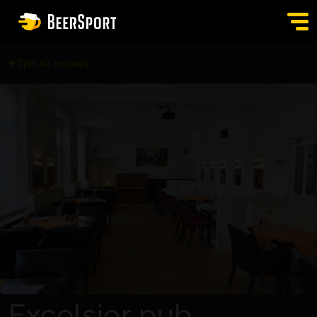
Zpět na hospody
SIGN IN
PUBS
AUCTION
APP
BLOG
CONTACT
EN
Excelsior pub