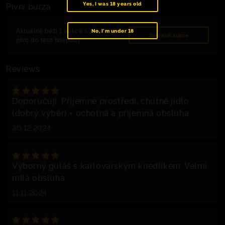
Yes, I was 18 years old
Pivní burza
Aktuálně běží 1 aukce s poukazy na
No, I'm under 18
Zobrazit aukce
pivo do této hospody.
Reviews
Doporučuji. Příjemné prostředí, chutné jídlo
(dobrý výběr) + ochotná a příjemná obsluha
30.12.2024
Výborný guláš s karlovarským knedlíkem. Velmi
milá obsluha.
11.11.2024