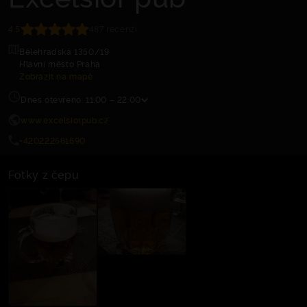
4.5
487 recenzí
Bělehradská 1350/19
Hlavní město Praha
Zobrazit na mapě
Dnes otevřeno: 11:00 – 22:00
www.excelsiorpub.cz
+420222561690
Fotky z čepu