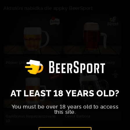
Aktuální nabídka dle appky BeerSport
Pilsner Urquell
Velkopopovický Kozel Černý
AT LEAST 18 YEARS OLD?
You must be over 18 years old to access
this site.
Gambrinus Nepasterizovaná
Černá Barbora
10