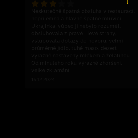
Neskutečně špatná obsluha v restauraci,
nepříjemná a hlavně špatně mluvící
Ukrajinka, vůbec jí nebylo rozumět,
obsluhovala z pravé i levé strany,
vstupovala dotazy do hovoru, velmi
průměrné jídlo, tuhé maso, dezert
výrazně nastavený mlékem a želatinou.
Od minulého roku výrazné zhoršení,
velké zklamání.
15.12.2024