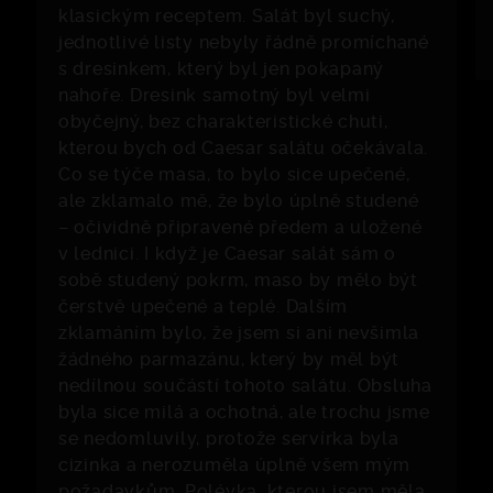
klasickým receptem. Salát byl suchý,
jednotlivé listy nebyly řádně promíchané
s dresinkem, který byl jen pokapaný
nahoře. Dresink samotný byl velmi
obyčejný, bez charakteristické chuti,
kterou bych od Caesar salátu očekávala.
Co se týče masa, to bylo sice upečené,
ale zklamalo mě, že bylo úplně studené
– očividně připravené předem a uložené
v lednici. I když je Caesar salát sám o
sobě studený pokrm, maso by mělo být
čerstvě upečené a teplé. Dalším
zklamáním bylo, že jsem si ani nevšimla
žádného parmazánu, který by měl být
nedílnou součástí tohoto salátu. Obsluha
byla sice milá a ochotná, ale trochu jsme
se nedomluvily, protože servírka byla
cizinka a nerozuměla úplně všem mým
požadavkům. Polévka, kterou jsem měla