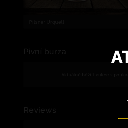
Pilsner Urquell
A
Pivní burza
Aktuálně běží 1 aukce s pouka
Reviews