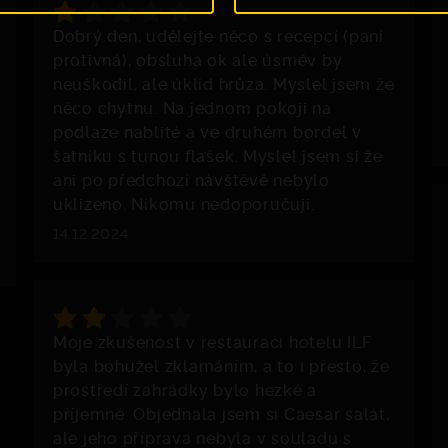
Dobrý den, udělejte něco s recepcí (paní
protivná), obsluha ok ale úsměv by
neuškodil, ale úklid hrůza. Myslel jsem že
něco chytnu. Na jednom pokoji na
podlaze nablité a ve druhém bordel v
šatníku s tunou flašek. Myslel jsem si že
ani po předchozí návštěvě nebylo
uklizeno. Nikomu nedoporučuji.
14.12.2024
Moje zkušenost v restauraci hotelu ILF
byla bohužel zklamáním, a to i přesto, že
prostředí zahrádky bylo hezké a
příjemné. Objednala jsem si Caesar salát,
ale jeho příprava nebyla v souladu s