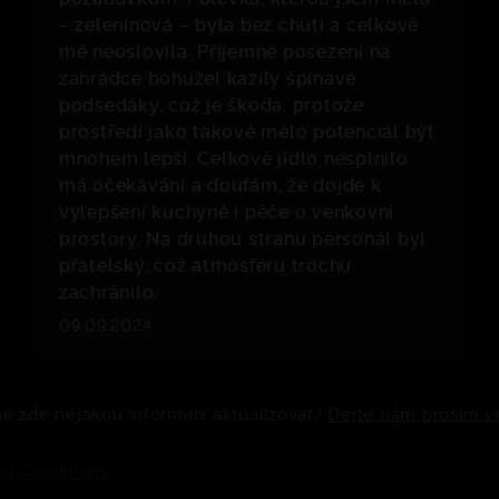
– zeleninová – byla bez chuti a celkově
mě neoslovila. Příjemné posezení na
zahrádce bohužel kazily špinavé
podsedáky, což je škoda, protože
prostředí jako takové mělo potenciál být
mnohem lepší. Celkově jídlo nesplnilo
má očekávání a doufám, že dojde k
vylepšení kuchyně i péče o venkovní
prostory. Na druhou stranu personál byl
přátelský, což atmosféru trochu
zachránilo.
09.09.2024
 zde nějakou informaci aktualizovat?
Dejte nám prosím v
d Conditions