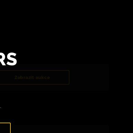
RS
Zobrazit aukce
.