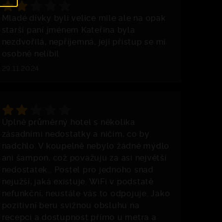
Mladé dívky byli velice mile ale na opak
starší paní jménem Kateřina byla
nezdvořilá, nepříjemná, její přístup se mi
osobně nelíbil
29.11.2024
Úplně průměrný hotel s několika
zásadními nedostatky a ničím, co by
nadchlo. V koupelně nebylo žádné mýdlo
ani šampon, což považuju za asi největší
nedostatek… Postel pro jednoho snad
nejužší, jaká existuje. WiFi v podstatě
nefunkční, neustále vás to odpojuje. Jako
pozitivní beru svižnou obsluhu na
recepci a dostupnost přímo u metra a