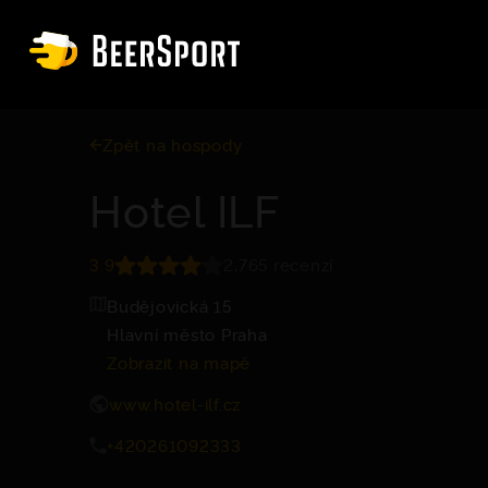
Zpět na hospody
Hotel ILF
3.9
2,765 recenzí
Budějovická 15
Hlavní město Praha
Zobrazit na mapě
www.hotel-ilf.cz
+420261092333