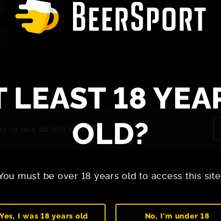
T LEAST 18 YEA
OLD?
zy na pivo do této hospody.
You must be over 18 years old to access this site
Yes, I was 18 years old
No, I'm under 18