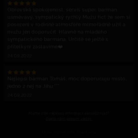
Obrovská spokojenost, servis super, barman
usměvavý, sympatický rychlý Mužu říct že sem si
posezení v rodinné atmosféře mimořádně užil a
mužu jen doporučit. Hlavně na mladého
sympatického barmana. Určitě se ještě s
přítelkyní zastavíme❤️
24.09.2022
Nejlepsi barman Tomáš, moc doporucuju místo,
jedno z nej na Jihu:***
24.09.2022
Máme zde nějakou informaci aktualizovat?
Dejte nám prosím vědět.
Enjoy responsibly. Thank you