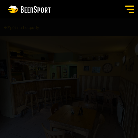
Zpět na hospody
SIGN IN
PUBS
AUCTION
APP
BLOG
CONTACT
EN