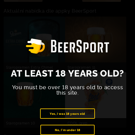
Aktuální nabídka dle appky BeerSport
Staropramen Extra Chmel
Staropramen 11
AT LEAST 18 YEARS OLD?
You must be over 18 years old to access
this site.
Yes, I was 18 years old
Staropramen 10
COOL grep
No, I'm under 18