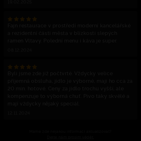
19.02.2025
Fajn restaurace v prostředí moderní kancelářské
a rezidentní části města v blízkosti slepých
ramen Vltavy. Polední menu i káva je super.
08.12.2024
Byli jsme zde již počtvrté. Vždycky velice
příjemná obsluha, jídlo je výborné, maji ho cca za
20 min. hotové. Ceny za jidlo trochu vyšší, ale
kompenzuje to výborná chuť. Pivo taky skvělé a
mají vždycky nějaký speciál.
12.11.2024
Máme zde nějakou informaci aktualizovat?
Dejte nám prosím vědět.