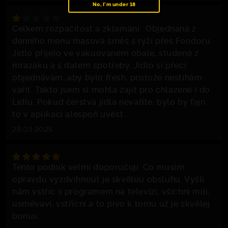
No, I'm under 18
Celkem rozpačitost a zklamání.. Objednaná z
denního menu masová směs s rýží přes Foodoru.
Jídlo přijelo ve vakuovaném obale, studené z
mrazáku a s datem spotřeby. Jídlo si přeci
objednávám, aby bylo fresh, protože nestíhám
vařit. Takto jsem si mohla zajít pro chlazené i do
Lidlu. Pokud čerstvá jídla nevaříte, bylo by fajn
to v aplikaci alespoň uvést..
28.03.2025
Tento podnik velmi doporučuji. Co musím
opravdu vyzdvihnout je skvělou obsluhu. Vyšli
nám vstříc s programem na televizi, všichni milí,
usměvaví, vstřícní a to pivo k tomu už je skvělej
bonus.