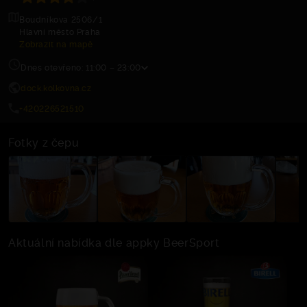
Boudníkova 2506/1
Hlavní město Praha
Zobrazit na mapě
Dnes otevřeno: 11:00 – 23:00
dock.kolkovna.cz
+420226521510
Fotky z čepu
Aktuální nabídka dle appky BeerSport