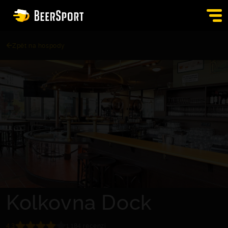
Zpět na hospody
SIGN IN
PUBS
AUCTION
APP
BLOG
CONTACT
EN
Kolkovna Dock
4.3
1,184 recenzí