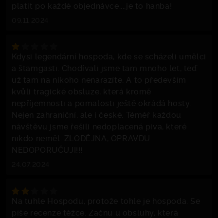
platit po každé objednávce....je to hanba!
09.11.2024
Kdysi legendární hospoda, kde se scházeli umělci
a štamgasti. Chodívali jsme tam mnoho let, teď
už tam na nikoho nenarazíte. A to především
kvůli tragické obsluze, která kromě
nepříjemnosti a pomalosti ještě okrádá hosty.
Nejen zahraniční, ale i české. Téměř každou
návštěvu jsme řešili nedoplacená piva, které
nikdo neměl. ZLODĚJNA, OPRAVDU
NEDOPORUČUJI!!!
24.07.2024
Na tuhle Hospodu, protože tohle je hospoda. Se
píše recenze těžce. Začnu u obsluhy, která