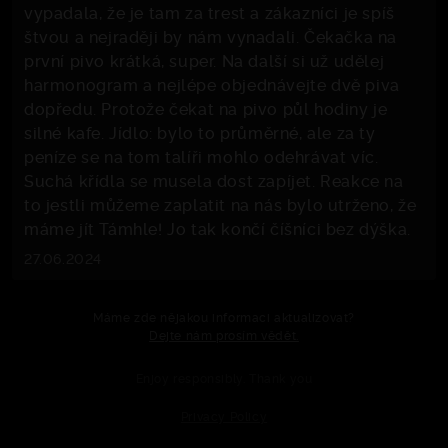
vypadala, že je tam za trest a zákazníci je spíš
štvou a nejraději by nám vynadali. Čekačka na
první pivo krátká, super. Na další si už udělej
harmonogram a nejlépe objednávejte dvě piva
dopředu. Protože čekat na pivo půl hodiny je
silné kafe. Jídlo: bylo to průměrné, ale za ty
peníze se na tom talíři mohlo odehrávat víc.
Suchá křídla se musela dost zapíjet. Reakce na
to jestli můžeme zaplatit na nás bylo utrženo, že
máme jít Támhle! Jo tak končí číšníci bez dýška.
27.06.2024
Máme zde nějakou informaci aktualizovat?
Dejte nám prosím vědět.
Enjoy responsibly. Thank you
Privacy Policy