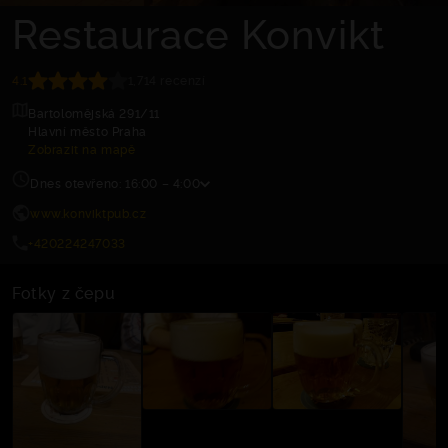
Restaurace Konvikt
4.1
1,714 recenzí
Bartolomějská 291/11
Hlavní město Praha
Zobrazit na mapě
Dnes otevřeno: 16:00 – 4:00
www.konviktpub.cz
+420224247033
Fotky z čepu