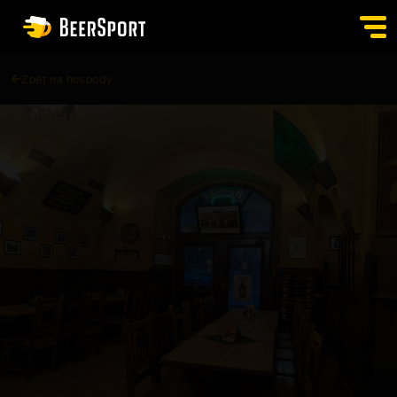
Zpět na hospody
SIGN IN
PUBS
AUCTION
APP
BLOG
CONTACT
EN