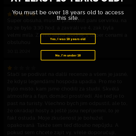
You must be over 18 years old to access
this site.
Super obsuha, musim pochvalit pani servirku, na
to ze bylo 3:30 hod. a zavirali ve 4, zak byla
velmi mila. Za me super podnik s super cenami a
Yes, I was 18 years old
obsluhou
30.11.2024
No, I'm under 18
Stačí se podívat na další recenze a všem je jasné,
že kdysi legendární hospoda upadla. Pro.me to
bylo místo, kam jsme chodili za studií. Skvělá
atmosféra a fajn, domácí prostředí. Ale teď je to
past na turisty. Všechno bych jim odpustil, ale to,
že okrádají hosty a ještě jsou nepříjemní, to je
fakt ostuda. Moje zkušenost je bohužel
opakovaná. Takže sem teď dlouho nepůjdu. A
pokud sem chcete zajít vy, vřele doporučuji,