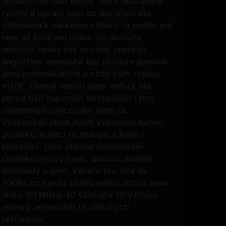
doporučím toto místo. Jídlo dostanete
rychle a upraví vám ho dle přání ale
vzhledem k velkému výběru to podle mě
není až tolik ani třeba. Ač obsluha
nemluví česky tak se i bez znalosti
angličtiny nemusíte bát protože pánové
jsou komunikativní a vždy vám vyjdou
vstříc. Dnešní večeři jsem nefotil ale
porce byli naprosto dostačující i pro
objemnější savce jako jsem já.
Vyzkoušeli jsme jejich výbornou kuřecí
polévku, kuřecí na mangu a kuře s
pískavicí. Jako příloha česnekový+
česnekosýrový naan, domácí mango
limonády a pivo. Večeře pro dva za
700kc což je na prahu velmi dobrá cena.
Jídlo. 10 Místo. 10 Obsluha 10 V Praze
jedna z nejlepších tří indických
restaurací.