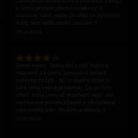
zamilovala místní kuře s pískavicí, a když
k tomu přidáte jejich česnekový či
máslový naan, nejde zkrátka co vytknout.
Vždy sem ráda znovu zavítám. ✨
30.10.2024
Denní menu; Tadka dal s rýží (nebo s
naanem) a k tomu bonusová zelená
polévka za 129,- KČ (v dnešní době je
tato cena velice příjemná). Co se týče
chuti, měla jsem už mnohem lepší, ale
restaurace působí úžasně a obsluhoval
velice milý pán, chválím a děkuju :)
21.02.2024