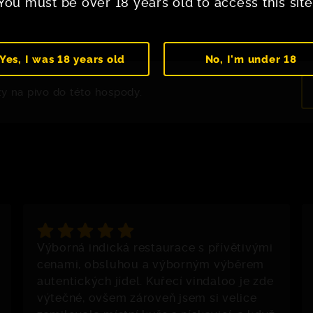
You must be over 18 years old to access this site
Yes, I was 18 years old
No, I'm under 18
zy na pivo do této hospody.
Výborná indická restaurace s přívětivými
cenami, obsluhou a výborným výběrem
autentických jídel. Kuřecí vindaloo je zde
výtečné, ovšem zároveň jsem si velice