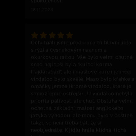
spokojenost.
18.11.2024
Ochutnali jsme předkrm a tři hlavní jídla
s rýži a česnekovým naanem a
okurkovou raitou. Vše bylo velmi chutné,
snad nejlepší byla "kuřecí korma
Hajdarábád", ale i máslové kuře i jehněčí
vindaloo bylo skvělé. Maso bylo křehké a
omáčky jemné (kromě vindaloo, které je
samozřejmě ostřejší) . U vindaloo nebyla
priorita pálivost, ale chuť. Obsluha velmi
ochotná, základní znalost anglického
jazyka výhodou, ale menu bylo v češtině,
takže se není třeba bát, že si
neobjednáte. K jídlu hrála klidná, tichá