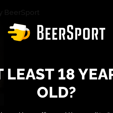
y BeerSport
T LEAST 18 YEA
OLD?