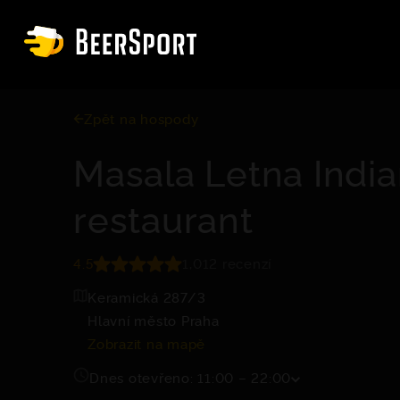
Zpět na hospody
Masala Letna Indi
restaurant
4.5
1,012 recenzí
Keramická 287/3
Hlavní město Praha
Zobrazit na mapě
Dnes otevřeno: 11:00 – 22:00