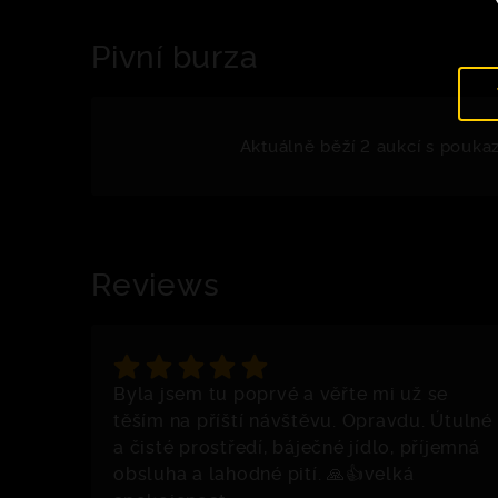
Pivní burza
Aktuálně běží 2 aukcí s pouka
Reviews
Byla jsem tu poprvé a věřte mi už se
těším na příští návštěvu. Opravdu. Útulné
a čisté prostředí, báječné jídlo, příjemná
obsluha a lahodné pití. 🙏👍velká