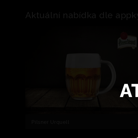
Aktuální nabídka dle appk
A
Pilsner Urquell