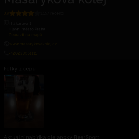
3.9
1,157 recenzí
Thákurova 1
Hlavní město Praha
Zobrazit na mapě
www.masarykovakolej.cz
+420233051111
Fotky z čepu
Aktuální nabídka dle appky BeerSport