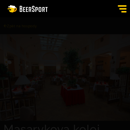
Zpět na hospody
SIGN IN
PUBS
AUCTION
APP
BLOG
CONTACT
EN
Masarykova kolej